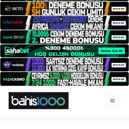
İçeriğe
atla
Menü