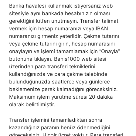
Banka havalesi kullanmak istiyorsanız web
sitesiyle aynı bankada hesabınızın olması
gerektiğini lütfen unutmayın. Transfer talimatı
vermek için hesap numaranızı veya IBAN
numaranızı girmeniz yeterlidir. Çekme tutarını
veya çekme tutarını girin, hesap numarasını
onaylayın ve işlemi tamamlamak için “Onayla”
butonuna tıklayın. Bahis1000 web sitesi
üzerinden para transferi tekniklerini
kullandığınızda ve para çekme talebinde
bulunduğunuzda saatlerce veya günlerce
beklemenize gerek kalmadığını göreceksiniz.
Maksimum işlem yürütme süresi 20 dakika
olarak belirtilmiştir.
Transfer işlemini tamamladıktan sonra
kazandığınız paranın henüz ödenmediğini
göreceksiniz. Hiçbir ücret yoktur. Para transferi