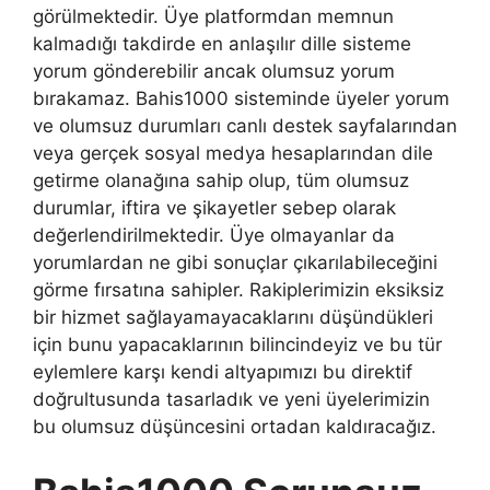
görülmektedir. Üye platformdan memnun
kalmadığı takdirde en anlaşılır dille sisteme
yorum gönderebilir ancak olumsuz yorum
bırakamaz. Bahis1000 sisteminde üyeler yorum
ve olumsuz durumları canlı destek sayfalarından
veya gerçek sosyal medya hesaplarından dile
getirme olanağına sahip olup, tüm olumsuz
durumlar, iftira ve şikayetler sebep olarak
değerlendirilmektedir. Üye olmayanlar da
yorumlardan ne gibi sonuçlar çıkarılabileceğini
görme fırsatına sahipler. Rakiplerimizin eksiksiz
bir hizmet sağlayamayacaklarını düşündükleri
için bunu yapacaklarının bilincindeyiz ve bu tür
eylemlere karşı kendi altyapımızı bu direktif
doğrultusunda tasarladık ve yeni üyelerimizin
bu olumsuz düşüncesini ortadan kaldıracağız.