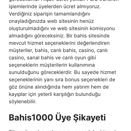
işlemlerinde üyelerden ücret almıyoruz.
Verdiğiniz siparişin tamamlandığını
onayladığınızda web sitesinin henüz
oluşturulmadığını ve web sitesinin komisyonu
almadığını göreceksiniz. Bir bahis sitesinde
mevcut hizmet seçeneklerini değerlendiren
müşteriler, bahis, canlı bahis, casino, canlı
casino, sanal bahis ve canlı oyun gibi
seçeneklerin müşterilerin kullanımına
sunulduğunu göreceklerdir. Bu sayede hizmet
seçeneklerinin yanı sıra bonus seçenekleri de
göz önüne alındığında hem yatırım hem de
kayıplar için yeterli karşılığın bulunduğu
söylenebilir.
Bahis1000 Üye Şikayeti