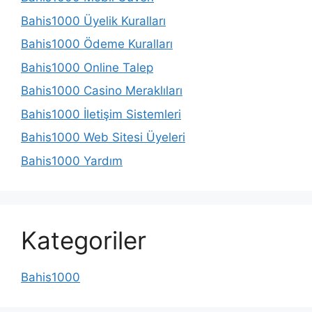
Bahis1000 Üyelik Kuralları
Bahis1000 Ödeme Kuralları
Bahis1000 Online Talep
Bahis1000 Casino Meraklıları
Bahis1000 İletişim Sistemleri
Bahis1000 Web Sitesi Üyeleri
Bahis1000 Yardım
Kategoriler
Bahis1000