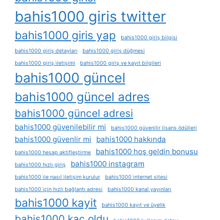
bahis1000 giris twitter
bahis1000 giris yap
bahis1000 giriş bilgisi
bahis1000 giriş detayları
bahis1000 giriş düğmesi
bahis1000 giriş i̇letişimi
bahis1000 giriş ve kayıt bilgileri
bahis1000 güncel
bahis1000 güncel adres
bahis1000 güncel adresi
bahis1000 güvenilebilir mi
bahis1000 güvenilir lisans ödülleri
bahis1000 güvenlir mi
bahis1000 hakkında
bahis1000 hoş geldin bonusu
bahis1000 hesap aktifleştirme
bahis1000 instagram
bahis1000 hızlı giriş
bahis1000 i̇le nasıl i̇letişim kurulur
bahis1000 i̇nternet sitesi
bahis1000 i̇çin hızlı bağlantı adresi
bahis1000 kanal yayınları
bahis1000 kayit
bahis1000 kayıt ve üyelik
bahis1000 kaç oldu