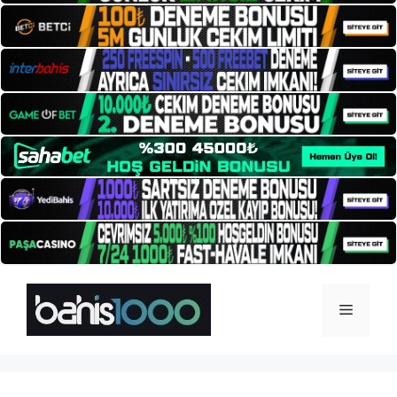
İçeriğe
atla
Menü