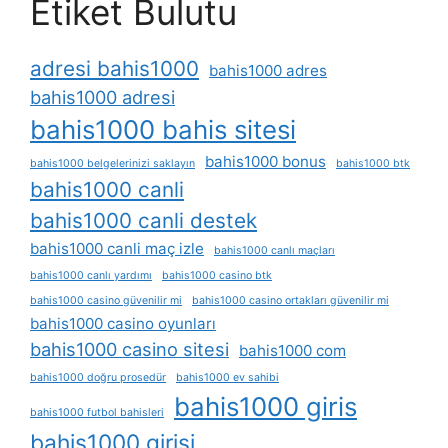
Etiket Bulutu
adresi bahis1000
bahis1000 adres
bahis1000 adresi
bahis1000 bahis sitesi
bahis1000 bonus
bahis1000 belgelerinizi saklayın
bahis1000 btk
bahis1000 canli
bahis1000 canli destek
bahis1000 canli maç izle
bahis1000 canlı maçları
bahis1000 canlı yardımı
bahis1000 casino btk
bahis1000 casino güvenilir mi
bahis1000 casino ortakları güvenilir mi
bahis1000 casino oyunları
bahis1000 casino sitesi
bahis1000 com
bahis1000 doğru prosedür
bahis1000 ev sahibi
bahis1000 giris
bahis1000 futbol bahisleri
bahis1000 girisi