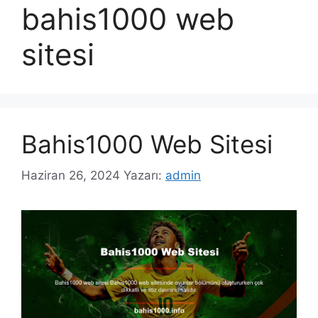
bahis1000 web
sitesi
Bahis1000 Web Sitesi
Haziran 26, 2024
Yazarı:
admin