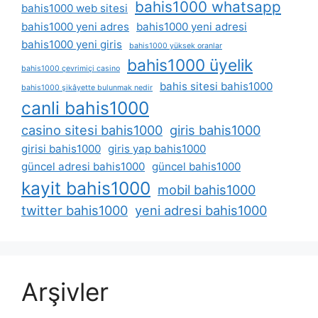
bahis1000 whatsapp
bahis1000 web sitesi
bahis1000 yeni adres
bahis1000 yeni adresi
bahis1000 yeni giris
bahis1000 yüksek oranlar
bahis1000 üyelik
bahis1000 çevrimiçi casino
bahis sitesi bahis1000
bahis1000 şikâyette bulunmak nedir
canli bahis1000
casino sitesi bahis1000
giris bahis1000
girisi bahis1000
giris yap bahis1000
güncel adresi bahis1000
güncel bahis1000
kayit bahis1000
mobil bahis1000
twitter bahis1000
yeni adresi bahis1000
Arşivler