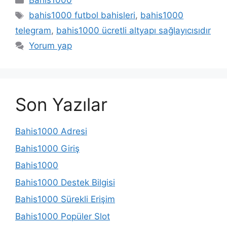
Bahis1000
Etiketler
bahis1000 futbol bahisleri
,
bahis1000
telegram
,
bahis1000 ücretli altyapı sağlayıcısıdır
Yorum yap
Son Yazılar
Bahis1000 Adresi
Bahis1000 Giriş
Bahis1000
Bahis1000 Destek Bilgisi
Bahis1000 Sürekli Erişim
Bahis1000 Popüler Slot