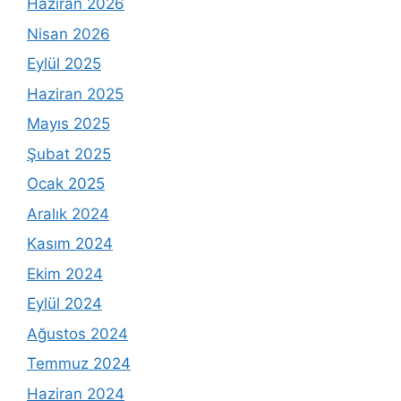
Haziran 2026
Nisan 2026
Eylül 2025
Haziran 2025
Mayıs 2025
Şubat 2025
Ocak 2025
Aralık 2024
Kasım 2024
Ekim 2024
Eylül 2024
Ağustos 2024
Temmuz 2024
Haziran 2024