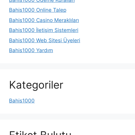
Bahis1000 Online Talep
Bahis1000 Casino Meraklıları
Bahis1000 İletişim Sistemleri
Bahis1000 Web Sitesi Üyeleri
Bahis1000 Yardım
Kategoriler
Bahis1000