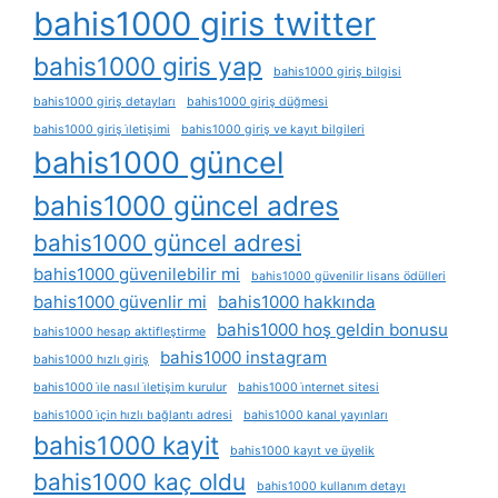
bahis1000 giris twitter
bahis1000 giris yap
bahis1000 giriş bilgisi
bahis1000 giriş detayları
bahis1000 giriş düğmesi
bahis1000 giriş i̇letişimi
bahis1000 giriş ve kayıt bilgileri
bahis1000 güncel
bahis1000 güncel adres
bahis1000 güncel adresi
bahis1000 güvenilebilir mi
bahis1000 güvenilir lisans ödülleri
bahis1000 güvenlir mi
bahis1000 hakkında
bahis1000 hoş geldin bonusu
bahis1000 hesap aktifleştirme
bahis1000 instagram
bahis1000 hızlı giriş
bahis1000 i̇le nasıl i̇letişim kurulur
bahis1000 i̇nternet sitesi
bahis1000 i̇çin hızlı bağlantı adresi
bahis1000 kanal yayınları
bahis1000 kayit
bahis1000 kayıt ve üyelik
bahis1000 kaç oldu
bahis1000 kullanım detayı