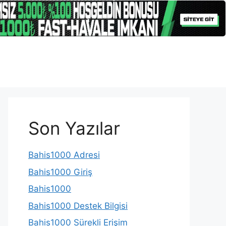
Son Yazılar
Bahis1000 Adresi
Bahis1000 Giriş
Bahis1000
Bahis1000 Destek Bilgisi
Bahis1000 Sürekli Erişim