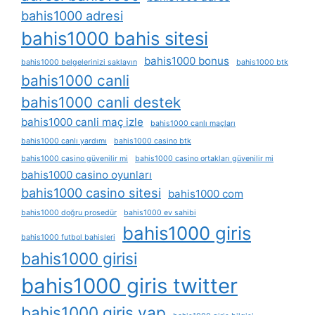
bahis1000 adresi
bahis1000 bahis sitesi
bahis1000 bonus
bahis1000 belgelerinizi saklayın
bahis1000 btk
bahis1000 canli
bahis1000 canli destek
bahis1000 canli maç izle
bahis1000 canlı maçları
bahis1000 canlı yardımı
bahis1000 casino btk
bahis1000 casino güvenilir mi
bahis1000 casino ortakları güvenilir mi
bahis1000 casino oyunları
bahis1000 casino sitesi
bahis1000 com
bahis1000 doğru prosedür
bahis1000 ev sahibi
bahis1000 giris
bahis1000 futbol bahisleri
bahis1000 girisi
bahis1000 giris twitter
bahis1000 giris yap