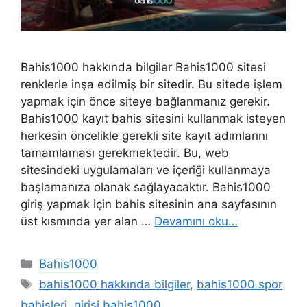
Bahis1000 hakkında bilgiler Bahis1000 sitesi
renklerle inşa edilmiş bir sitedir. Bu sitede işlem
yapmak için önce siteye bağlanmanız gerekir.
Bahis1000 kayıt bahis sitesini kullanmak isteyen
herkesin öncelikle gerekli site kayıt adımlarını
tamamlaması gerekmektedir. Bu, web
sitesindeki uygulamaları ve içeriği kullanmaya
başlamanıza olanak sağlayacaktır. Bahis1000
giriş yapmak için bahis sitesinin ana sayfasının
üst kısmında yer alan …
Devamını oku…
Kategoriler
Bahis1000
Etiketler
bahis1000 hakkında bilgiler
,
bahis1000 spor
bahisleri
,
girisi bahis1000