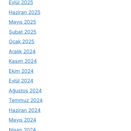
Eylül 2025
Haziran 2025
Mayıs 2025
Şubat 2025
Ocak 2025
Aralık 2024
Kasım 2024
Ekim 2024
Eylül 2024
Ağustos 2024
Temmuz 2024
Haziran 2024
Mayıs 2024
Nisan 2024