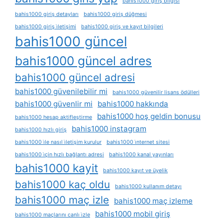
bahis1000 giriş bilgisi
bahis1000 giriş detayları
bahis1000 giriş düğmesi
bahis1000 giriş i̇letişimi
bahis1000 giriş ve kayıt bilgileri
bahis1000 güncel
bahis1000 güncel adres
bahis1000 güncel adresi
bahis1000 güvenilebilir mi
bahis1000 güvenilir lisans ödülleri
bahis1000 güvenlir mi
bahis1000 hakkında
bahis1000 hoş geldin bonusu
bahis1000 hesap aktifleştirme
bahis1000 instagram
bahis1000 hızlı giriş
bahis1000 i̇le nasıl i̇letişim kurulur
bahis1000 i̇nternet sitesi
bahis1000 i̇çin hızlı bağlantı adresi
bahis1000 kanal yayınları
bahis1000 kayit
bahis1000 kayıt ve üyelik
bahis1000 kaç oldu
bahis1000 kullanım detayı
bahis1000 maç izle
bahis1000 maç izleme
bahis1000 mobil giriş
bahis1000 maçlarını canlı i̇zle