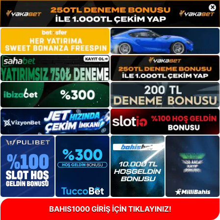
×
BAHIS1000 GİRİŞ İÇİN TIKLAYINIZ!