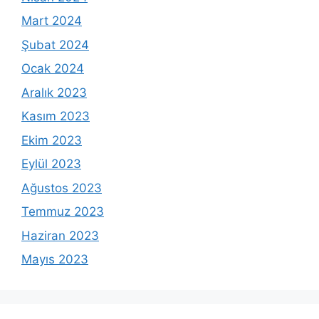
Mart 2024
Şubat 2024
Ocak 2024
Aralık 2023
Kasım 2023
Ekim 2023
Eylül 2023
Ağustos 2023
Temmuz 2023
Haziran 2023
Mayıs 2023