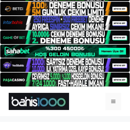
İçeriğe
atla
Menü