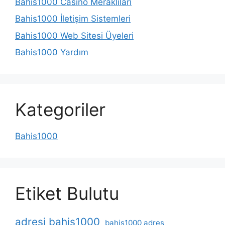
Bahis1000 Casino Meraklıları
Bahis1000 İletişim Sistemleri
Bahis1000 Web Sitesi Üyeleri
Bahis1000 Yardım
Kategoriler
Bahis1000
Etiket Bulutu
adresi bahis1000
bahis1000 adres