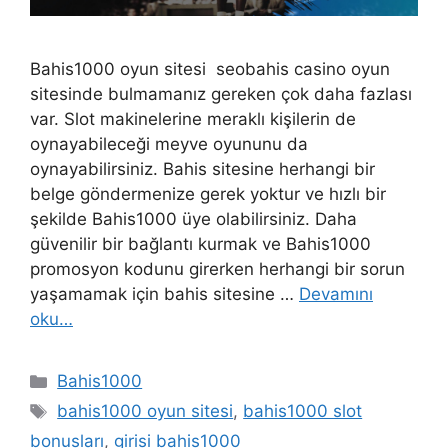
Bahis1000 oyun sitesi seobahis casino oyun
sitesinde bulmamanız gereken çok daha fazlası
var. Slot makinelerine meraklı kişilerin de
oynayabileceği meyve oyununu da
oynayabilirsiniz. Bahis sitesine herhangi bir
belge göndermenize gerek yoktur ve hızlı bir
şekilde Bahis1000 üye olabilirsiniz. Daha
güvenilir bir bağlantı kurmak ve Bahis1000
promosyon kodunu girerken herhangi bir sorun
yaşamamak için bahis sitesine …
Devamını
oku…
Kategoriler
Bahis1000
Etiketler
bahis1000 oyun sitesi
,
bahis1000 slot
bonusları
,
girisi bahis1000