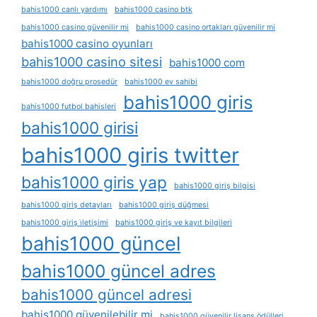
bahis1000 canlı yardımı
bahis1000 casino btk
bahis1000 casino güvenilir mi
bahis1000 casino ortakları güvenilir mi
bahis1000 casino oyunları
bahis1000 casino sitesi
bahis1000 com
bahis1000 doğru prosedür
bahis1000 ev sahibi
bahis1000 giris
bahis1000 futbol bahisleri
bahis1000 girisi
bahis1000 giris twitter
bahis1000 giris yap
bahis1000 giriş bilgisi
bahis1000 giriş detayları
bahis1000 giriş düğmesi
bahis1000 giriş i̇letişimi
bahis1000 giriş ve kayıt bilgileri
bahis1000 güncel
bahis1000 güncel adres
bahis1000 güncel adresi
bahis1000 güvenilebilir mi
bahis1000 güvenilir lisans ödülleri