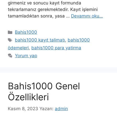
girmeniz ve sonucu kayıt formunda
tekrarlamanız gerekmektedir. Kayıt işlemini
tamamladıktan sonra, yasa …
Devamını oku…
Kategoriler
Bahis1000
Etiketler
bahis1000 kayıt talimatı
,
bahis1000
ödemeleri
,
bahis1000 para yatirma
Yorum yap
Bahis1000 Genel
Özellikleri
Kasım 8, 2023
Yazarı:
admin