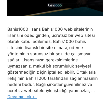
Bahis1000 lisans Bahis1000 web sitelerinin
lisansını ödediğinden, ücretsiz bir web sitesi
olarak kabul edilemez. Bahis1000 bahis
sitesinin lisanslı bir site olması, ödeme
yönteminin sorunsuz bir şekilde çalışmasını
sağlar. Lisansınızın gereksinimlerine
uymazsanız, makul bir sorumluluk seviyesi
göstermediğiniz için iptal edilebilir. Ortaklarla
iletişimin Bahis1000 tarafından sağlanmasının
nedeni budur. Bağlı şirketler güvenilmez ve
ücretsiz web siteleriyle işbirliği yapmazlar, …
Devamını oku…