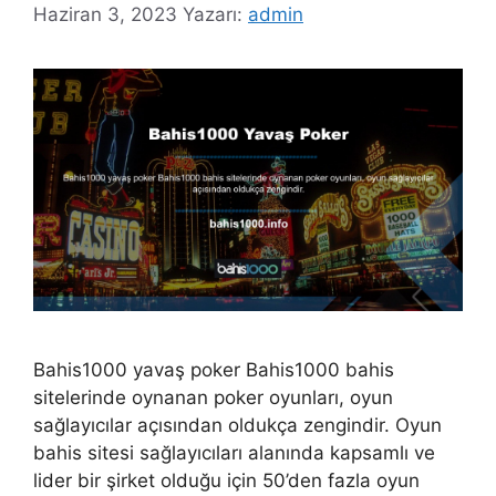
Haziran 3, 2023
Yazarı:
admin
Bahis1000 yavaş poker Bahis1000 bahis
sitelerinde oynanan poker oyunları, oyun
sağlayıcılar açısından oldukça zengindir. Oyun
bahis sitesi sağlayıcıları alanında kapsamlı ve
lider bir şirket olduğu için 50’den fazla oyun