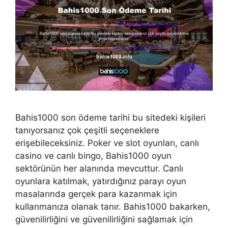
Bahis1000 son ödeme tarihi bu sitedeki kişileri
tanıyorsanız çok çeşitli seçeneklere
erişebileceksiniz. Poker ve slot oyunları, canlı
casino ve canlı bingo, Bahis1000 oyun
sektörünün her alanında mevcuttur. Canlı
oyunlara katılmak, yatırdığınız parayı oyun
masalarında gerçek para kazanmak için
kullanmanıza olanak tanır. Bahis1000 bakarken,
güvenilirliğini ve güvenilirliğini sağlamak için