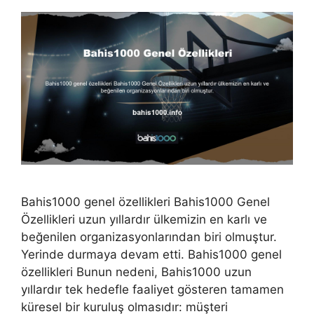
Bahis1000 genel özellikleri Bahis1000 Genel
Özellikleri uzun yıllardır ülkemizin en karlı ve
beğenilen organizasyonlarından biri olmuştur.
Yerinde durmaya devam etti. Bahis1000 genel
özellikleri Bunun nedeni, Bahis1000 uzun
yıllardır tek hedefle faaliyet gösteren tamamen
küresel bir kuruluş olmasıdır: müşteri