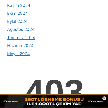
Kasım 2024
Ekim 2024
Eylül 2024
Ağustos 2024
Temmuz 2024
Haziran 2024
Mayıs 2024
Nisan 2024
Mart 2024
Şubat 2024
Ocak 2024
Aralık 2023
×
Kasım 2023