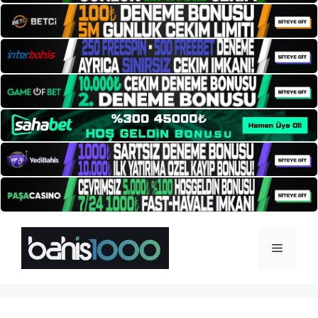
İçeriğe
atla
Menü