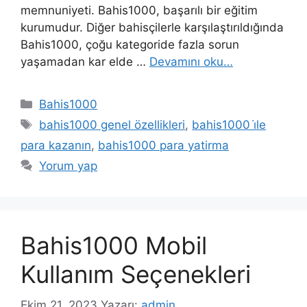
memnuniyeti. Bahis1000, başarılı bir eğitim
kurumudur. Diğer bahisçilerle karşılaştırıldığında
Bahis1000, çoğu kategoride fazla sorun
yaşamadan kar elde …
Devamını oku…
Kategoriler
Bahis1000
Etiketler
bahis1000 genel özellikleri
,
bahis1000 i̇le
para kazanın
,
bahis1000 para yatirma
Yorum yap
Bahis1000 Mobil
Kullanım Seçenekleri
Ekim 21, 2023
Yazarı:
admin