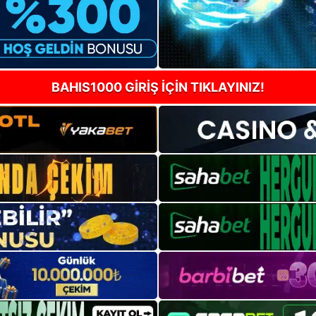
BAHIS1000 GİRİŞ İÇİN TIKLAYINIZ!