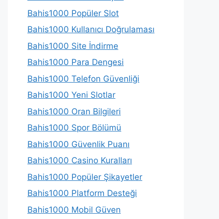
Bahis1000 Popüler Slot
Bahis1000 Kullanıcı Doğrulaması
Bahis1000 Site İndirme
Bahis1000 Para Dengesi
Bahis1000 Telefon Güvenliği
Bahis1000 Yeni Slotlar
Bahis1000 Oran Bilgileri
Bahis1000 Spor Bölümü
Bahis1000 Güvenlik Puanı
Bahis1000 Casino Kuralları
Bahis1000 Popüler Şikayetler
Bahis1000 Platform Desteği
Bahis1000 Mobil Güven