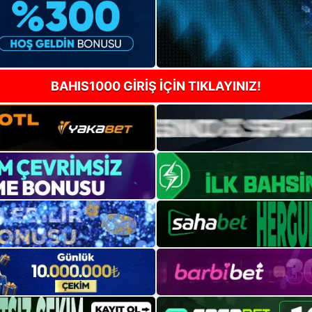
BAHIS1000 GİRİŞ İÇİN TIKLAYINIZ!