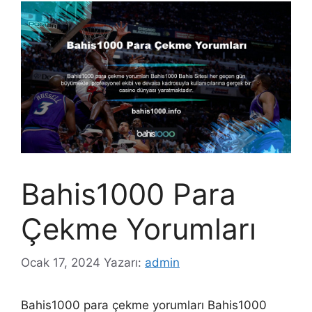
Bahis1000 Para
Çekme Yorumları
Ocak 17, 2024
Yazarı:
admin
Bahis1000 para çekme yorumları Bahis1000