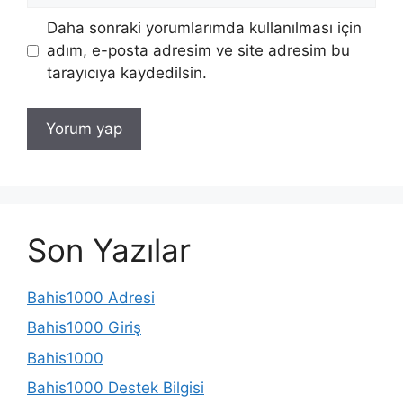
Daha sonraki yorumlarımda kullanılması için
adım, e-posta adresim ve site adresim bu
tarayıcıya kaydedilsin.
Son Yazılar
Bahis1000 Adresi
Bahis1000 Giriş
Bahis1000
Bahis1000 Destek Bilgisi