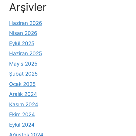
Arşivler
Haziran 2026
Nisan 2026
Eylül 2025
Haziran 2025
Mayıs 2025
Şubat 2025
Ocak 2025
Aralık 2024
Kasım 2024
Ekim 2024
Eylül 2024
Ağustos 2024