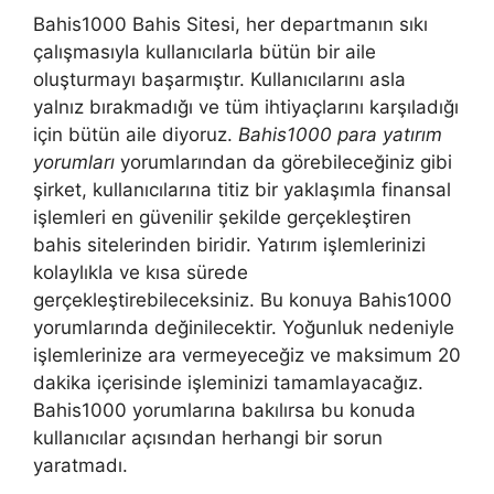
Bahis1000 Bahis Sitesi, her departmanın sıkı
çalışmasıyla kullanıcılarla bütün bir aile
oluşturmayı başarmıştır. Kullanıcılarını asla
yalnız bırakmadığı ve tüm ihtiyaçlarını karşıladığı
için bütün aile diyoruz.
Bahis1000 para yatırım
yorumları
yorumlarından da görebileceğiniz gibi
şirket, kullanıcılarına titiz bir yaklaşımla finansal
işlemleri en güvenilir şekilde gerçekleştiren
bahis sitelerinden biridir. Yatırım işlemlerinizi
kolaylıkla ve kısa sürede
gerçekleştirebileceksiniz. Bu konuya Bahis1000
yorumlarında değinilecektir. Yoğunluk nedeniyle
işlemlerinize ara vermeyeceğiz ve maksimum 20
dakika içerisinde işleminizi tamamlayacağız.
Bahis1000 yorumlarına bakılırsa bu konuda
kullanıcılar açısından herhangi bir sorun
yaratmadı.