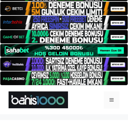
İçeriğe
atla
Menü