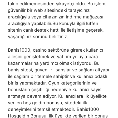
takip edilmemesinden şikayetçi oldu. Bu işlem,
güvenilir bir web sitesindeki tarayıcınız
aracılığıyla veya cihazınızın indirme mağazası
aracılığıyla yapılabilir.Bu konuyla ilgili lütfen
sitenin canlı destek hattı ile iletişime geçerek,
yaşadığınız sorunu belirtiniz.
Bahis1000, casino sektörüne girerek kullanıcı
ailesini genişletmek ve yatırım yoluyla para
kazanmalarına yardımcı olmak istiyordu. Bu
bahis sitesi, güvenilir lisanslar ve sağlam altyapı
ile sağlam bir temele sahiptir ve kullanıcı odaklı
bir iş yapmaktadır. Oyun kategorilerinin ve
bonusların çeşitliliği nedeniyle kullanıcı sayısı
artmaya devam ediyor. Kullanıcılara ilk üyelikte
verilen hoş geldin bonusu, sitedeki ilk
deneyimlerini temsil etmektedir. Bahis1000
Hoşgeldin Bonusu, ilk üyelikte verilen bir bonus