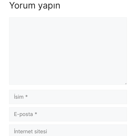
Yorum yapın
Yorum
İsim
E-
posta
İnternet
sitesi