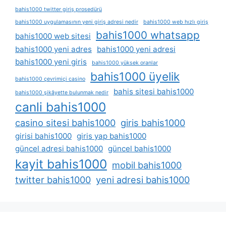
bahis1000 twitter giriş prosedürü
bahis1000 uygulamasının yeni giriş adresi nedir
bahis1000 web hızlı giriş
bahis1000 whatsapp
bahis1000 web sitesi
bahis1000 yeni adres
bahis1000 yeni adresi
bahis1000 yeni giris
bahis1000 yüksek oranlar
bahis1000 üyelik
bahis1000 çevrimiçi casino
bahis sitesi bahis1000
bahis1000 şikâyette bulunmak nedir
canli bahis1000
casino sitesi bahis1000
giris bahis1000
girisi bahis1000
giris yap bahis1000
güncel adresi bahis1000
güncel bahis1000
kayit bahis1000
mobil bahis1000
twitter bahis1000
yeni adresi bahis1000