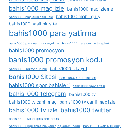
bahis1000 kullanım detayı
bahis1000 maç izle
bahis1000 maç izleme
bahis1000 mobil giriş
bahis1000 maçlarını canlı i̇zle
bahis1000 nasil bir site
bahis1000 para yatirma
bahis1000 para yatırma ve çekme
bahis1000 para çekme talepleri
bahis1000 promosyon
bahis1000 promosyon kodu
bahis1000 sikayet
bahis1000 sektör durumu
Bahis1000 Sitesi
bahis1000 slot bonusları
bahis1000 spor bahisleri
bahis1000 spor sitesi
bahis1000 telegram
bahis1000 tv
bahis1000 tv canli maç
bahis1000 tv canli maç izle
bahis1000 tv izle
bahis1000 twitter
bahis1000 twitter giriş prosedürü
bahis1000 uygulamasının yeni giriş adresi nedir
bahis1000 web hızlı giriş