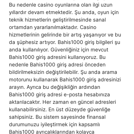
Bu nedenle casino oyunlarına olan ilgi uzun
yıllardır devam etmektedir. Şu anda, oyun için
teknik hizmetlerin geliştirilmesinde sanal
ortamdan yararlanılmaktadır. Casino
hizmetlerinin gelirinde bir artış yaşanıyor ve bu
da şüphesiz artıyor. Bahis1000 giriş bilgileri şu
anda kullanılıyor. Güvenliğiniz için mevcut
Bahis1000 giriş adresini kullanıyoruz. Bu
nedenle Bahis1000 giriş adresi önceden
bildirilmeksizin değiştirilebilir. Şu anda arama
motorunu kullanarak Bahis1000 giriş adresinizi
arayın. Ayrıca bu değişikliğin ardından
Bahis1000 giriş adresi e-posta hesabınıza
aktarılacaktır. Her zaman en güncel adresleri
kullanabilirsiniz. En üst düzeyde güvenliğe
sahipsiniz. Bu sistem sayesinde finansal
durumunuzu iyileştirmek için kapsamlı
Bahis1000 ayrıcalıklarından kolayca