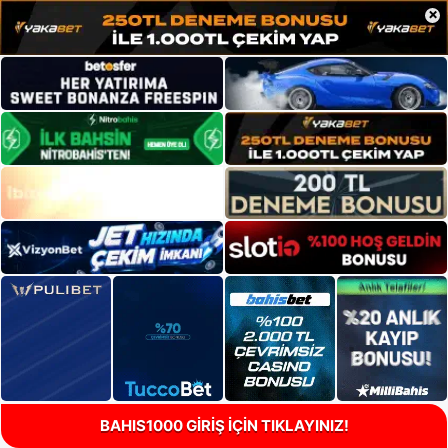
×
BAHIS1000 GİRİŞ İÇİN TIKLAYINIZ!