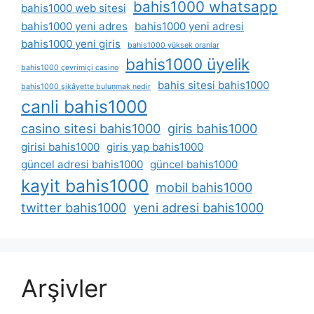
bahis1000 whatsapp
bahis1000 web sitesi
bahis1000 yeni adres
bahis1000 yeni adresi
bahis1000 yeni giris
bahis1000 yüksek oranlar
bahis1000 üyelik
bahis1000 çevrimiçi casino
bahis sitesi bahis1000
bahis1000 şikâyette bulunmak nedir
canli bahis1000
casino sitesi bahis1000
giris bahis1000
girisi bahis1000
giris yap bahis1000
güncel adresi bahis1000
güncel bahis1000
kayit bahis1000
mobil bahis1000
twitter bahis1000
yeni adresi bahis1000
Arşivler