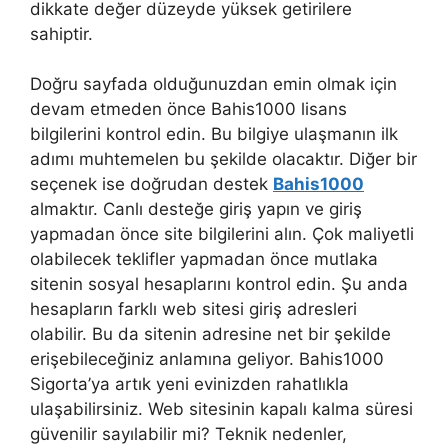
dikkate değer düzeyde yüksek getirilere
sahiptir.
Doğru sayfada olduğunuzdan emin olmak için
devam etmeden önce Bahis1000 lisans
bilgilerini kontrol edin. Bu bilgiye ulaşmanın ilk
adımı muhtemelen bu şekilde olacaktır. Diğer bir
seçenek ise doğrudan destek
Bahis1000
almaktır. Canlı desteğe giriş yapın ve giriş
yapmadan önce site bilgilerini alın. Çok maliyetli
olabilecek teklifler yapmadan önce mutlaka
sitenin sosyal hesaplarını kontrol edin. Şu anda
hesapların farklı web sitesi giriş adresleri
olabilir. Bu da sitenin adresine net bir şekilde
erişebileceğiniz anlamına geliyor. Bahis1000
Sigorta’ya artık yeni evinizden rahatlıkla
ulaşabilirsiniz. Web sitesinin kapalı kalma süresi
güvenilir sayılabilir mi? Teknik nedenler,