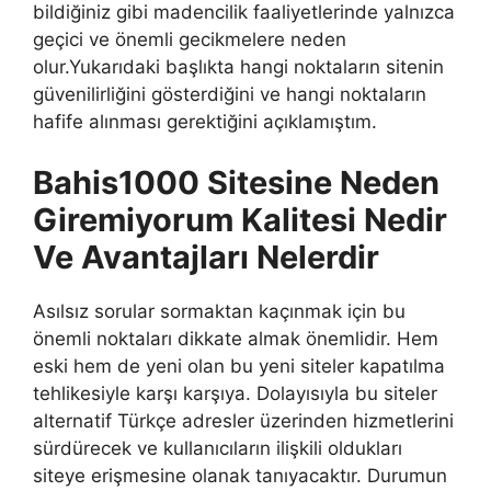
bildiğiniz gibi madencilik faaliyetlerinde yalnızca
geçici ve önemli gecikmelere neden
olur.Yukarıdaki başlıkta hangi noktaların sitenin
güvenilirliğini gösterdiğini ve hangi noktaların
hafife alınması gerektiğini açıklamıştım.
Bahis1000 Sitesine Neden
Giremiyorum Kalitesi Nedir
Ve Avantajları Nelerdir
Asılsız sorular sormaktan kaçınmak için bu
önemli noktaları dikkate almak önemlidir. Hem
eski hem de yeni olan bu yeni siteler kapatılma
tehlikesiyle karşı karşıya. Dolayısıyla bu siteler
alternatif Türkçe adresler üzerinden hizmetlerini
sürdürecek ve kullanıcıların ilişkili oldukları
siteye erişmesine olanak tanıyacaktır. Durumun