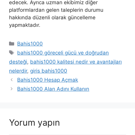
edecek. Ayrıca uzman ekibimiz diğer
platformlardan gelen taleplerin durumu
hakkında düzenli olarak güncelleme
yapmaktadır.
Kategoriler
Bahis1000
Etiketler
bahis1000 göreceli gücü ve doğrudan
desteği
,
bahis1000 kalitesi nedir ve avantajları
nelerdir
,
giris bahis1000
Bahis1000 Hesap Açmak
Bahis1000 Alan Adını Kullanın
Yorum yapın