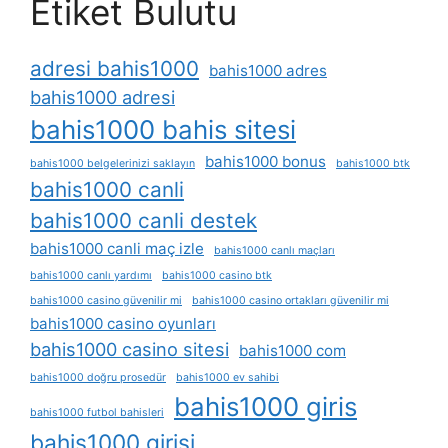
Etiket Bulutu
adresi bahis1000
bahis1000 adres
bahis1000 adresi
bahis1000 bahis sitesi
bahis1000 bonus
bahis1000 belgelerinizi saklayın
bahis1000 btk
bahis1000 canli
bahis1000 canli destek
bahis1000 canli maç izle
bahis1000 canlı maçları
bahis1000 canlı yardımı
bahis1000 casino btk
bahis1000 casino güvenilir mi
bahis1000 casino ortakları güvenilir mi
bahis1000 casino oyunları
bahis1000 casino sitesi
bahis1000 com
bahis1000 doğru prosedür
bahis1000 ev sahibi
bahis1000 giris
bahis1000 futbol bahisleri
bahis1000 girisi