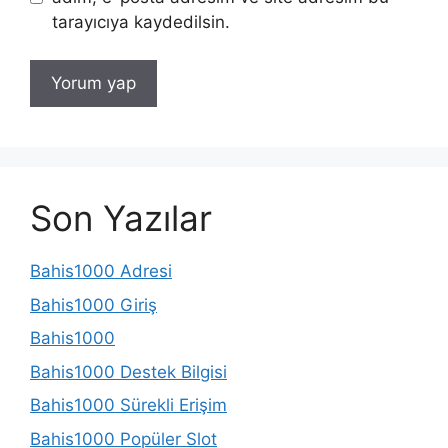
tarayıcıya kaydedilsin.
Son Yazılar
Bahis1000 Adresi
Bahis1000 Giriş
Bahis1000
Bahis1000 Destek Bilgisi
Bahis1000 Sürekli Erişim
Bahis1000 Popüler Slot