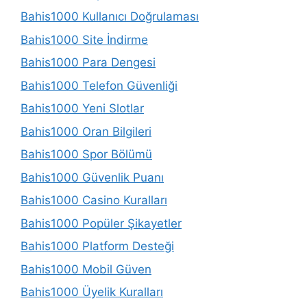
Bahis1000 Kullanıcı Doğrulaması
Bahis1000 Site İndirme
Bahis1000 Para Dengesi
Bahis1000 Telefon Güvenliği
Bahis1000 Yeni Slotlar
Bahis1000 Oran Bilgileri
Bahis1000 Spor Bölümü
Bahis1000 Güvenlik Puanı
Bahis1000 Casino Kuralları
Bahis1000 Popüler Şikayetler
Bahis1000 Platform Desteği
Bahis1000 Mobil Güven
Bahis1000 Üyelik Kuralları