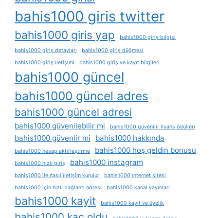
bahis1000 giris twitter
bahis1000 giris yap
bahis1000 giriş bilgisi
bahis1000 giriş detayları
bahis1000 giriş düğmesi
bahis1000 giriş i̇letişimi
bahis1000 giriş ve kayıt bilgileri
bahis1000 güncel
bahis1000 güncel adres
bahis1000 güncel adresi
bahis1000 güvenilebilir mi
bahis1000 güvenilir lisans ödülleri
bahis1000 güvenlir mi
bahis1000 hakkında
bahis1000 hoş geldin bonusu
bahis1000 hesap aktifleştirme
bahis1000 instagram
bahis1000 hızlı giriş
bahis1000 i̇le nasıl i̇letişim kurulur
bahis1000 i̇nternet sitesi
bahis1000 i̇çin hızlı bağlantı adresi
bahis1000 kanal yayınları
bahis1000 kayit
bahis1000 kayıt ve üyelik
bahis1000 kaç oldu