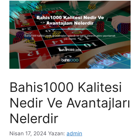
Bahis1000 Kalitesi
Nedir Ve Avantajları
Nelerdir
Nisan 17, 2024
Yazarı:
admin