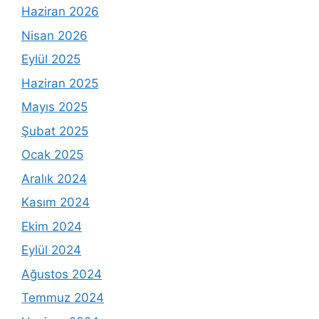
Haziran 2026
Nisan 2026
Eylül 2025
Haziran 2025
Mayıs 2025
Şubat 2025
Ocak 2025
Aralık 2024
Kasım 2024
Ekim 2024
Eylül 2024
Ağustos 2024
Temmuz 2024