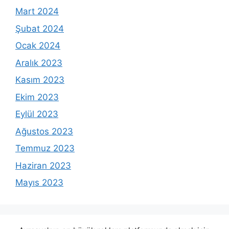
Mart 2024
Şubat 2024
Ocak 2024
Aralık 2023
Kasım 2023
Ekim 2023
Eylül 2023
Ağustos 2023
Temmuz 2023
Haziran 2023
Mayıs 2023