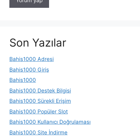
Son Yazılar
Bahis1000 Adresi
Bahis1000 Giriş
Bahis1000
Bahis1000 Destek Bilgisi
Bahis1000 Sürekli Erişim
Bahis1000 Popüler Slot
Bahis1000 Kullanıcı Doğrulaması
Bahis1000 Site İndirme