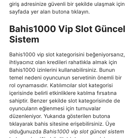
giriş adresinize güvenli bir şekilde ulaşmak için
sayfada yer alan butona tıklayın.
Bahis1000 Vip Slot Güncel
Sistem
Bahis1000 vip slot kategorisini beğeniyorsanız,
ihtiyacınız olan kredileri rahatlıkla almak için
Bahis1000 izinlerini kullanabilirsiniz. Bunun
temel nedeni oyuncunun servetinin önemli bir
rol oynamasıdır. Katılımcılar slot kategorisi
içerisinde belirli etkinliklere katılma fırsatına
sahiptir. Benzer şekilde slot kategorisinde de
oyuncuların eğlenmesi için turnuvalar
düzenleniyor. Yukarıda gösterilen butona
tıklayarak bahis sitesine erişebilirsiniz. Üye
olduğunuzda
Bahis1000 vip slot güncel sistem