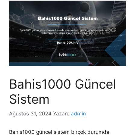
Bahis1000 Güncel
Sistem
Ağustos 31, 2024
Yazarı:
admin
Bahis1000 güncel sistem birçok durumda