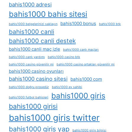
bahis1000 adresi
bahis1000 bahis sitesi
bahis1000 bonus
bahis1000 belgelerinizi saklayın
bahis1000 btk
bahis1000 canli
bahis1000 canli destek
bahis1000 canli maç izle
bahis1000 canlı maçları
bahis1000 canlı yardımı
bahis1000 casino btk
bahis1000 casino güvenilir mi
bahis1000 casino ortakları güvenilir mi
bahis1000 casino oyunları
bahis1000 casino sitesi
bahis1000 com
bahis1000 doğru prosedür
bahis1000 ev sahibi
bahis1000 giris
bahis1000 futbol bahisleri
bahis1000 girisi
bahis1000 giris twitter
bahis1000 giris yap
bahis1000 giriş bilgisi