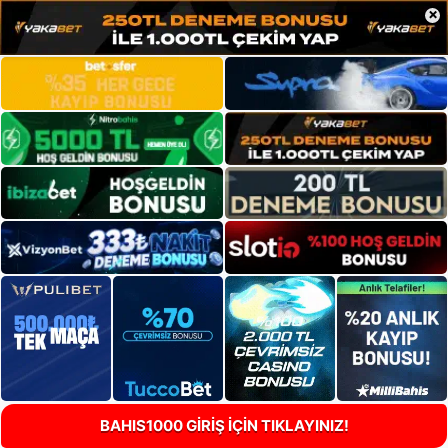
×
BAHIS1000 GİRİŞ İÇİN TIKLAYINIZ!