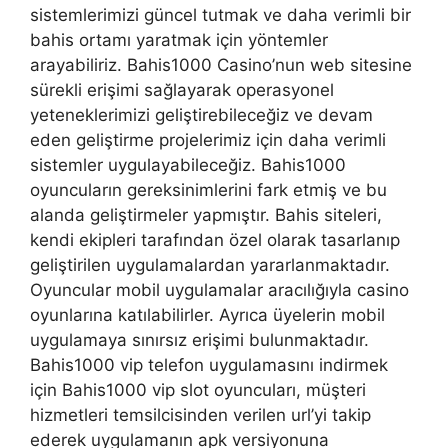
sistemlerimizi güncel tutmak ve daha verimli bir
bahis ortamı yaratmak için yöntemler
arayabiliriz. Bahis1000 Casino’nun web sitesine
sürekli erişimi sağlayarak operasyonel
yeteneklerimizi geliştirebileceğiz ve devam
eden geliştirme projelerimiz için daha verimli
sistemler uygulayabileceğiz. Bahis1000
oyuncuların gereksinimlerini fark etmiş ve bu
alanda geliştirmeler yapmıştır. Bahis siteleri,
kendi ekipleri tarafından özel olarak tasarlanıp
geliştirilen uygulamalardan yararlanmaktadır.
Oyuncular mobil uygulamalar aracılığıyla casino
oyunlarına katılabilirler. Ayrıca üyelerin mobil
uygulamaya sınırsız erişimi bulunmaktadır.
Bahis1000 vip telefon uygulamasını indirmek
için Bahis1000 vip slot oyuncuları, müşteri
hizmetleri temsilcisinden verilen url’yi takip
ederek uygulamanın apk versiyonuna