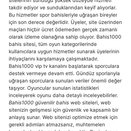
sitelerinin sunduğu yüksek düzeyde hizmeti
takdir ediyor ve sunduklarından keyif alıyorlar.
Bu hizmetler spor bahisleriyle uğraşan bireyler
için son derece değerlidir. Üyeler, site üzerinden
maçları hiçbir ücret ödemeden gerçek zamanlı
olarak izleme olanağına sahip oluyor. Bahis1000
bahis sitesi, tüm oyun kategorilerinde
kullanıcılara uygun hizmetler sunarak üyelerinin
ihtiyaçlarını karşılamaya çalışmaktadır.
Bahis1000 vip tv kanalını başlatarak sporculara
destek vermeye devam etti. Gündüz sporlarıyla
uğraşan sporculara sunulan veriler önemli değer
taşıyor. Oyuncular sunulan istatistikleri
inceleyerek oyunu daha detaylı inceleyebilirler.
Bahis1000 güvenilir bahis
web siteleri, web
sitenizin gelişmesi için güvenlik ve kapsamlı bir
anlayış sunar. Web sitenizi optimize etmek için
gerekli adımları atmazsanız, muhtemelen