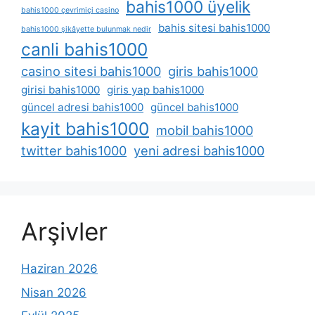
bahis1000 üyelik
bahis1000 çevrimiçi casino
bahis sitesi bahis1000
bahis1000 şikâyette bulunmak nedir
canli bahis1000
casino sitesi bahis1000
giris bahis1000
girisi bahis1000
giris yap bahis1000
güncel adresi bahis1000
güncel bahis1000
kayit bahis1000
mobil bahis1000
twitter bahis1000
yeni adresi bahis1000
Arşivler
Haziran 2026
Nisan 2026