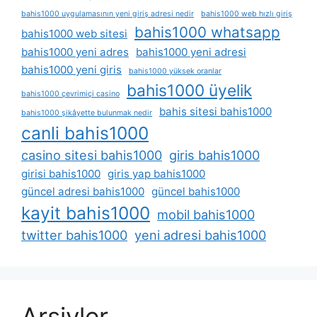
bahis1000 uygulamasının yeni giriş adresi nedir
bahis1000 web hızlı giriş
bahis1000 whatsapp
bahis1000 web sitesi
bahis1000 yeni adres
bahis1000 yeni adresi
bahis1000 yeni giris
bahis1000 yüksek oranlar
bahis1000 üyelik
bahis1000 çevrimiçi casino
bahis sitesi bahis1000
bahis1000 şikâyette bulunmak nedir
canli bahis1000
casino sitesi bahis1000
giris bahis1000
girisi bahis1000
giris yap bahis1000
güncel adresi bahis1000
güncel bahis1000
kayit bahis1000
mobil bahis1000
twitter bahis1000
yeni adresi bahis1000
Arşivler