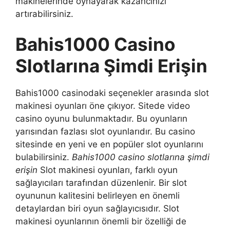
makinelerinde oynayarak kazancınızı
artırabilirsiniz.
Bahis1000 Casino
Slotlarına Şimdi Erişin
Bahis1000 casinodaki seçenekler arasında slot
makinesi oyunları öne çıkıyor. Sitede video
casino oyunu bulunmaktadır. Bu oyunların
yarısından fazlası slot oyunlarıdır. Bu casino
sitesinde en yeni ve en popüler slot oyunlarını
bulabilirsiniz.
Bahis1000 casino slotlarına şimdi
erişin
Slot makinesi oyunları, farklı oyun
sağlayıcıları tarafından düzenlenir. Bir slot
oyununun kalitesini belirleyen en önemli
detaylardan biri oyun sağlayıcısıdır. Slot
makinesi oyunlarının önemli bir özelliği de