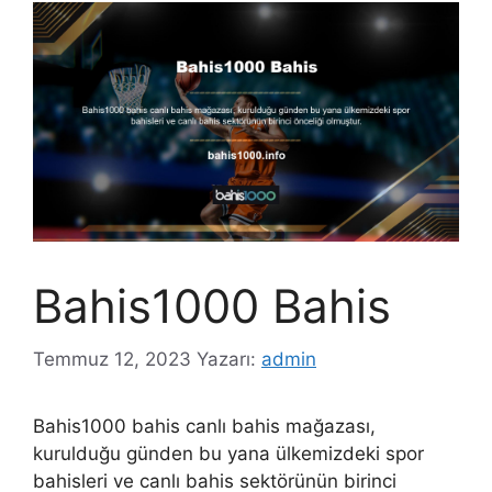
Bahis1000 Bahis
Temmuz 12, 2023
Yazarı:
admin
Bahis1000 bahis canlı bahis mağazası,
kurulduğu günden bu yana ülkemizdeki spor
bahisleri ve canlı bahis sektörünün birinci