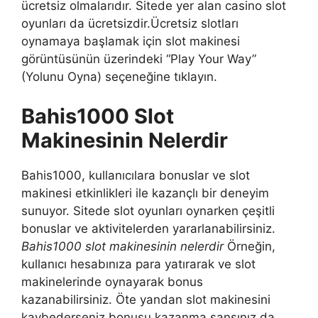
ücretsiz olmalarıdır. Sitede yer alan casino slot
oyunları da ücretsizdir.Ücretsiz slotları
oynamaya başlamak için slot makinesi
görüntüsünün üzerindeki “Play Your Way”
(Yolunu Oyna) seçeneğine tıklayın.
Bahis1000 Slot
Makinesinin Nelerdir
Bahis1000, kullanıcılara bonuslar ve slot
makinesi etkinlikleri ile kazançlı bir deneyim
sunuyor. Sitede slot oyunları oynarken çeşitli
bonuslar ve aktivitelerden yararlanabilirsiniz.
Bahis1000 slot makinesinin nelerdir
Örneğin,
kullanıcı hesabınıza para yatırarak ve slot
makinelerinde oynayarak bonus
kazanabilirsiniz. Öte yandan slot makinesini
kaybederseniz bonusu kazanma şansınız da