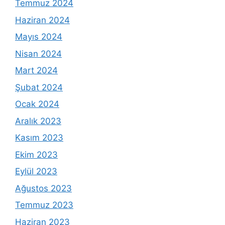
Temmuz 2024
Haziran 2024
Mayıs 2024
Nisan 2024
Mart 2024
Şubat 2024
Ocak 2024
Aralık 2023
Kasım 2023
Ekim 2023
Eylül 2023
Ağustos 2023
Temmuz 2023
Haziran 2023