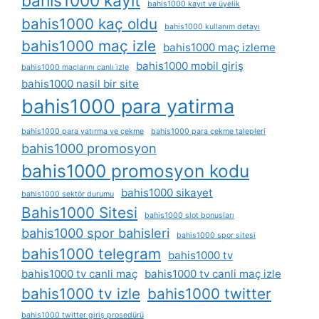
bahis1000 kayit
bahis1000 kayıt ve üyelik
bahis1000 kaç oldu
bahis1000 kullanım detayı
bahis1000 maç izle
bahis1000 maç izleme
bahis1000 mobil giriş
bahis1000 maçlarını canlı i̇zle
bahis1000 nasil bir site
bahis1000 para yatirma
bahis1000 para yatırma ve çekme
bahis1000 para çekme talepleri
bahis1000 promosyon
bahis1000 promosyon kodu
bahis1000 sikayet
bahis1000 sektör durumu
Bahis1000 Sitesi
bahis1000 slot bonusları
bahis1000 spor bahisleri
bahis1000 spor sitesi
bahis1000 telegram
bahis1000 tv
bahis1000 tv canli maç
bahis1000 tv canli maç izle
bahis1000 tv izle
bahis1000 twitter
bahis1000 twitter giriş prosedürü