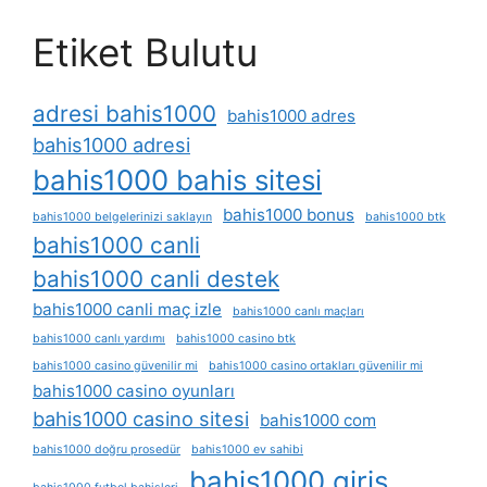
Etiket Bulutu
adresi bahis1000
bahis1000 adres
bahis1000 adresi
bahis1000 bahis sitesi
bahis1000 bonus
bahis1000 belgelerinizi saklayın
bahis1000 btk
bahis1000 canli
bahis1000 canli destek
bahis1000 canli maç izle
bahis1000 canlı maçları
bahis1000 canlı yardımı
bahis1000 casino btk
bahis1000 casino güvenilir mi
bahis1000 casino ortakları güvenilir mi
bahis1000 casino oyunları
bahis1000 casino sitesi
bahis1000 com
bahis1000 doğru prosedür
bahis1000 ev sahibi
bahis1000 giris