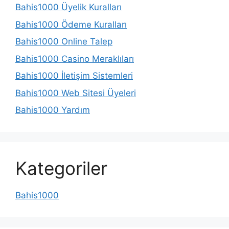
Bahis1000 Üyelik Kuralları
Bahis1000 Ödeme Kuralları
Bahis1000 Online Talep
Bahis1000 Casino Meraklıları
Bahis1000 İletişim Sistemleri
Bahis1000 Web Sitesi Üyeleri
Bahis1000 Yardım
Kategoriler
Bahis1000