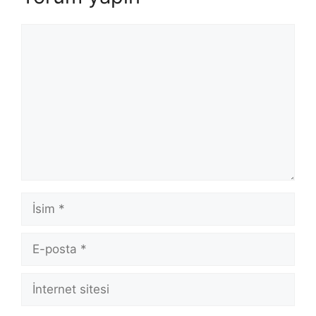
Yorum
İsim
E-
posta
İnternet
sitesi