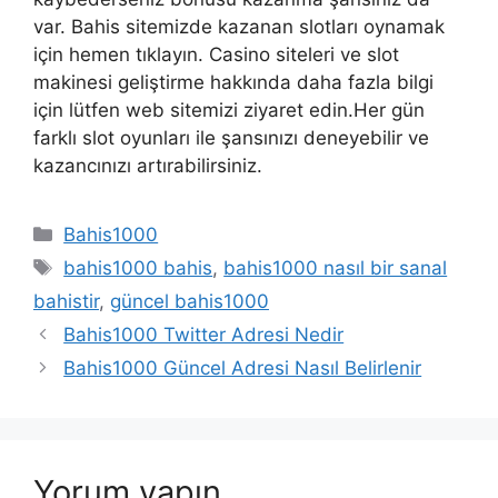
var. Bahis sitemizde kazanan slotları oynamak
için hemen tıklayın. Casino siteleri ve slot
makinesi geliştirme hakkında daha fazla bilgi
için lütfen web sitemizi ziyaret edin.Her gün
farklı slot oyunları ile şansınızı deneyebilir ve
kazancınızı artırabilirsiniz.
Kategoriler
Bahis1000
Etiketler
bahis1000 bahis
,
bahis1000 nasıl bir sanal
bahistir
,
güncel bahis1000
Bahis1000 Twitter Adresi Nedir
Bahis1000 Güncel Adresi Nasıl Belirlenir
Yorum yapın