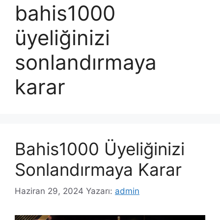
bahis1000
üyeliğinizi
sonlandırmaya
karar
Bahis1000 Üyeliğinizi
Sonlandırmaya Karar
Haziran 29, 2024
Yazarı:
admin