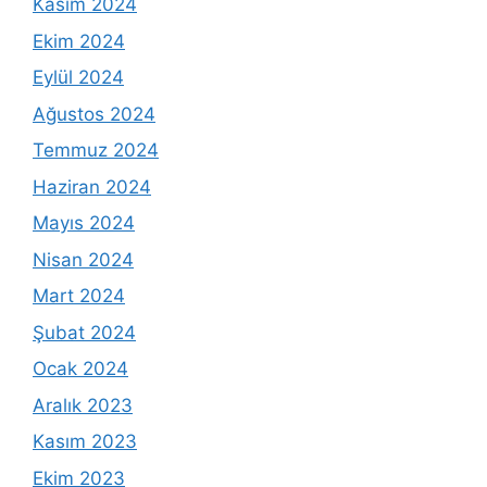
Kasım 2024
Ekim 2024
Eylül 2024
Ağustos 2024
Temmuz 2024
Haziran 2024
Mayıs 2024
Nisan 2024
Mart 2024
Şubat 2024
Ocak 2024
Aralık 2023
Kasım 2023
Ekim 2023