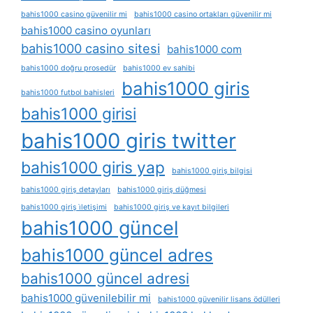
bahis1000 casino güvenilir mi
bahis1000 casino ortakları güvenilir mi
bahis1000 casino oyunları
bahis1000 casino sitesi
bahis1000 com
bahis1000 doğru prosedür
bahis1000 ev sahibi
bahis1000 giris
bahis1000 futbol bahisleri
bahis1000 girisi
bahis1000 giris twitter
bahis1000 giris yap
bahis1000 giriş bilgisi
bahis1000 giriş detayları
bahis1000 giriş düğmesi
bahis1000 giriş i̇letişimi
bahis1000 giriş ve kayıt bilgileri
bahis1000 güncel
bahis1000 güncel adres
bahis1000 güncel adresi
bahis1000 güvenilebilir mi
bahis1000 güvenilir lisans ödülleri