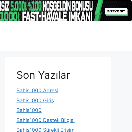
Son Yazılar
Bahis1000 Adresi
Bahis1000 Giriş
Bahis1000
Bahis1000 Destek Bilgisi
Bahis1000 Sürekli Erişim