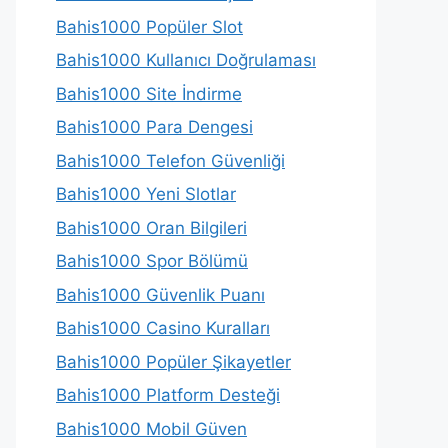
Bahis1000 Popüler Slot
Bahis1000 Kullanıcı Doğrulaması
Bahis1000 Site İndirme
Bahis1000 Para Dengesi
Bahis1000 Telefon Güvenliği
Bahis1000 Yeni Slotlar
Bahis1000 Oran Bilgileri
Bahis1000 Spor Bölümü
Bahis1000 Güvenlik Puanı
Bahis1000 Casino Kuralları
Bahis1000 Popüler Şikayetler
Bahis1000 Platform Desteği
Bahis1000 Mobil Güven