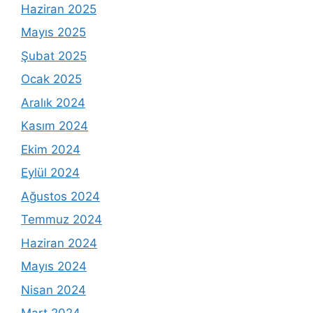
Haziran 2025
Mayıs 2025
Şubat 2025
Ocak 2025
Aralık 2024
Kasım 2024
Ekim 2024
Eylül 2024
Ağustos 2024
Temmuz 2024
Haziran 2024
Mayıs 2024
Nisan 2024