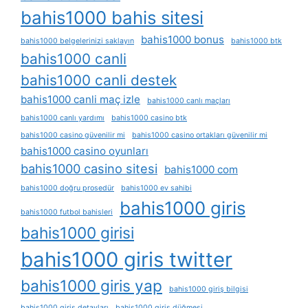
bahis1000 bahis sitesi
bahis1000 bonus
bahis1000 belgelerinizi saklayın
bahis1000 btk
bahis1000 canli
bahis1000 canli destek
bahis1000 canli maç izle
bahis1000 canlı maçları
bahis1000 canlı yardımı
bahis1000 casino btk
bahis1000 casino güvenilir mi
bahis1000 casino ortakları güvenilir mi
bahis1000 casino oyunları
bahis1000 casino sitesi
bahis1000 com
bahis1000 doğru prosedür
bahis1000 ev sahibi
bahis1000 giris
bahis1000 futbol bahisleri
bahis1000 girisi
bahis1000 giris twitter
bahis1000 giris yap
bahis1000 giriş bilgisi
bahis1000 giriş detayları
bahis1000 giriş düğmesi