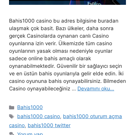
Bahis1000 casino bu adres bilgisine buradan
ulaşmak çok basit. Bazı ülkeler, daha sonra
gerçek Casinolarda oynanan canlı Casino
oyunlarına izin verir. Ülkemizde tüm casino
oyunlarının yasak olması nedeniyle oyunlar
sadece online bahis amaçlı olarak
oynanabilmektedir. Güvenilir bir sağlayıcı seçin
ve en üstün bahis oyunlarıyla gelir elde edin. İki
casino oyununa bahis oynayabilirsiniz. Bilmeden
Casino oynayabileceğiniz …
Devamını oku…
Kategoriler
Bahis1000
Etiketler
bahis1000 casino
,
bahis1000 oturum açma
casino
,
bahis1000 twitter
Yorum yap