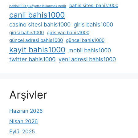
bahis sitesi bahis1000
bahis1000 şikâyette bulunmak nedir
canli bahis1000
casino sitesi bahis1000
giris bahis1000
girisi bahis1000
giris yap bahis1000
güncel adresi bahis1000
güncel bahis1000
kayit bahis1000
mobil bahis1000
twitter bahis1000
yeni adresi bahis1000
Arşivler
Haziran 2026
Nisan 2026
Eylül 2025