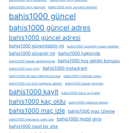
bahis1000 giriş i̇letişimi
bahis1000 giriş ve kayıt bilgileri
bahis1000 güncel
bahis1000 güncel adres
bahis1000 güncel adresi
bahis1000 güvenilebilir mi
bahis1000 güvenilir lisans ödülleri
bahis1000 güvenlir mi
bahis1000 hakkında
bahis1000 hoş geldin bonusu
bahis1000 hesap aktifleştirme
bahis1000 instagram
bahis1000 hızlı giriş
bahis1000 i̇le nasıl i̇letişim kurulur
bahis1000 i̇nternet sitesi
bahis1000 i̇çin hızlı bağlantı adresi
bahis1000 kanal yayınları
bahis1000 kayit
bahis1000 kayıt ve üyelik
bahis1000 kaç oldu
bahis1000 kullanım detayı
bahis1000 maç izle
bahis1000 maç izleme
bahis1000 mobil giriş
bahis1000 maçlarını canlı i̇zle
bahis1000 nasil bir site