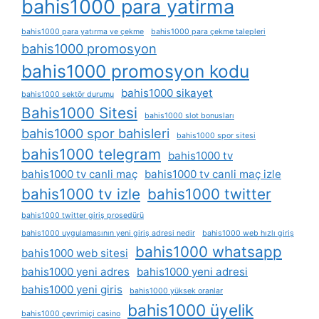
bahis1000 para yatirma
bahis1000 para yatırma ve çekme
bahis1000 para çekme talepleri
bahis1000 promosyon
bahis1000 promosyon kodu
bahis1000 sikayet
bahis1000 sektör durumu
Bahis1000 Sitesi
bahis1000 slot bonusları
bahis1000 spor bahisleri
bahis1000 spor sitesi
bahis1000 telegram
bahis1000 tv
bahis1000 tv canli maç
bahis1000 tv canli maç izle
bahis1000 tv izle
bahis1000 twitter
bahis1000 twitter giriş prosedürü
bahis1000 uygulamasının yeni giriş adresi nedir
bahis1000 web hızlı giriş
bahis1000 whatsapp
bahis1000 web sitesi
bahis1000 yeni adres
bahis1000 yeni adresi
bahis1000 yeni giris
bahis1000 yüksek oranlar
bahis1000 üyelik
bahis1000 çevrimiçi casino