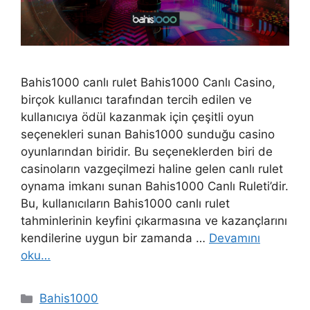
Bahis1000 canlı rulet Bahis1000 Canlı Casino,
birçok kullanıcı tarafından tercih edilen ve
kullanıcıya ödül kazanmak için çeşitli oyun
seçenekleri sunan Bahis1000 sunduğu casino
oyunlarından biridir. Bu seçeneklerden biri de
casinoların vazgeçilmezi haline gelen canlı rulet
oynama imkanı sunan Bahis1000 Canlı Ruleti’dir.
Bu, kullanıcıların Bahis1000 canlı rulet
tahminlerinin keyfini çıkarmasına ve kazançlarını
kendilerine uygun bir zamanda …
Devamını
oku…
Kategoriler
Bahis1000