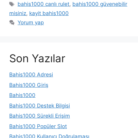
Etiketler
bahis1000 canlı rulet
,
bahis1000 güvenebilir
misiniz
,
kayit bahis1000
Yorum yap
Son Yazılar
Bahis1000 Adresi
Bahis1000 Giriş
Bahis1000
Bahis1000 Destek Bilgisi
Bahis1000 Sürekli Erişim
Bahis1000 Popüler Slot
Bahis1000 Kullanıcı Doğrulaması