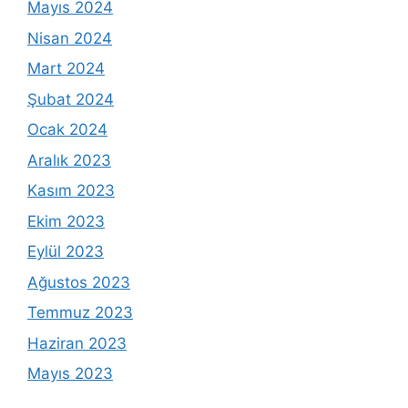
Mayıs 2024
Nisan 2024
Mart 2024
Şubat 2024
Ocak 2024
Aralık 2023
Kasım 2023
Ekim 2023
Eylül 2023
Ağustos 2023
Temmuz 2023
Haziran 2023
Mayıs 2023