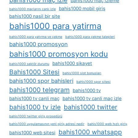
bahis1000 maç izleme
bahis1000 mobil giriş
bahis1000 maçlarını canlı i̇zle
bahis1000 nasil bir site
bahis1000 para yatirma
bahis1000 para yatırma ve çekme
bahis1000 para çekme talepleri
bahis1000 promosyon
bahis1000 promosyon kodu
bahis1000 sikayet
bahis1000 sektör durumu
Bahis1000 Sitesi
bahis1000 slot bonusları
bahis1000 spor bahisleri
bahis1000 spor sitesi
bahis1000 telegram
bahis1000 tv
bahis1000 tv canli maç
bahis1000 tv canli maç izle
bahis1000 tv izle
bahis1000 twitter
bahis1000 twitter giriş prosedürü
bahis1000 uygulamasının yeni giriş adresi nedir
bahis1000 web hızlı giriş
bahis1000 whatsapp
bahis1000 web sitesi