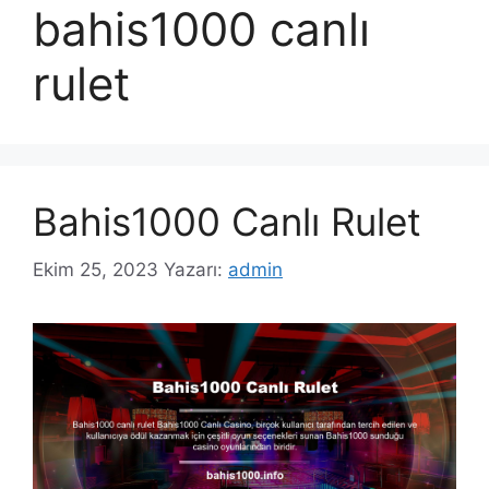
bahis1000 canlı
rulet
Bahis1000 Canlı Rulet
Ekim 25, 2023
Yazarı:
admin