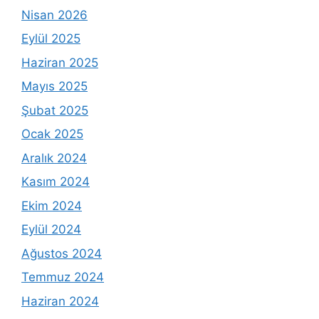
Nisan 2026
Eylül 2025
Haziran 2025
Mayıs 2025
Şubat 2025
Ocak 2025
Aralık 2024
Kasım 2024
Ekim 2024
Eylül 2024
Ağustos 2024
Temmuz 2024
Haziran 2024