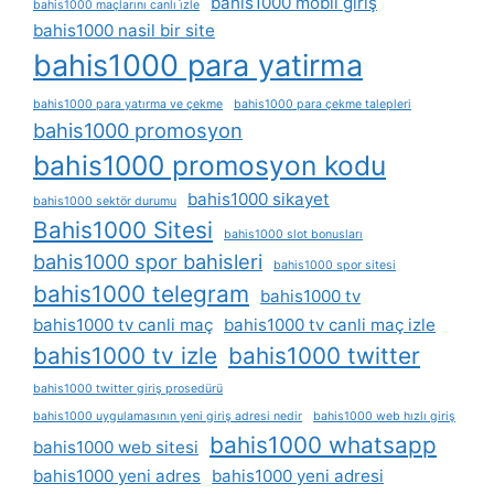
bahis1000 mobil giriş
bahis1000 maçlarını canlı i̇zle
bahis1000 nasil bir site
bahis1000 para yatirma
bahis1000 para yatırma ve çekme
bahis1000 para çekme talepleri
bahis1000 promosyon
bahis1000 promosyon kodu
bahis1000 sikayet
bahis1000 sektör durumu
Bahis1000 Sitesi
bahis1000 slot bonusları
bahis1000 spor bahisleri
bahis1000 spor sitesi
bahis1000 telegram
bahis1000 tv
bahis1000 tv canli maç
bahis1000 tv canli maç izle
bahis1000 tv izle
bahis1000 twitter
bahis1000 twitter giriş prosedürü
bahis1000 uygulamasının yeni giriş adresi nedir
bahis1000 web hızlı giriş
bahis1000 whatsapp
bahis1000 web sitesi
bahis1000 yeni adres
bahis1000 yeni adresi