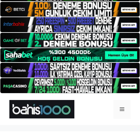
İçeriğe
atla
Menü