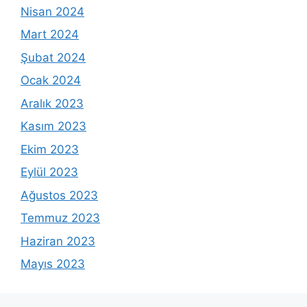
Nisan 2024
Mart 2024
Şubat 2024
Ocak 2024
Aralık 2023
Kasım 2023
Ekim 2023
Eylül 2023
Ağustos 2023
Temmuz 2023
Haziran 2023
Mayıs 2023