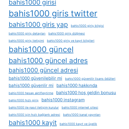
bahis1000 girisi
bahis1000 giris twitter
bahis1000 giris yap
bahis1000 giriş bilgisi
bahis1000 giriş detayları
bahis1000 giriş düğmesi
bahis1000 giriş i̇letişimi
bahis1000 giriş ve kayıt bilgileri
bahis1000 güncel
bahis1000 güncel adres
bahis1000 güncel adresi
bahis1000 güvenilebilir mi
bahis1000 güvenilir lisans ödülleri
bahis1000 güvenlir mi
bahis1000 hakkında
bahis1000 hoş geldin bonusu
bahis1000 hesap aktifleştirme
bahis1000 instagram
bahis1000 hızlı giriş
bahis1000 i̇le nasıl i̇letişim kurulur
bahis1000 i̇nternet sitesi
bahis1000 i̇çin hızlı bağlantı adresi
bahis1000 kanal yayınları
bahis1000 kayit
bahis1000 kayıt ve üyelik