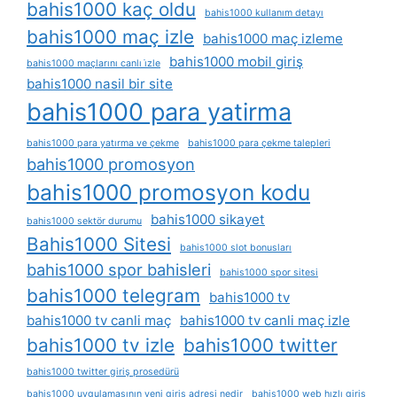
bahis1000 kaç oldu
bahis1000 kullanım detayı
bahis1000 maç izle
bahis1000 maç izleme
bahis1000 mobil giriş
bahis1000 maçlarını canlı i̇zle
bahis1000 nasil bir site
bahis1000 para yatirma
bahis1000 para yatırma ve çekme
bahis1000 para çekme talepleri
bahis1000 promosyon
bahis1000 promosyon kodu
bahis1000 sikayet
bahis1000 sektör durumu
Bahis1000 Sitesi
bahis1000 slot bonusları
bahis1000 spor bahisleri
bahis1000 spor sitesi
bahis1000 telegram
bahis1000 tv
bahis1000 tv canli maç
bahis1000 tv canli maç izle
bahis1000 tv izle
bahis1000 twitter
bahis1000 twitter giriş prosedürü
bahis1000 uygulamasının yeni giriş adresi nedir
bahis1000 web hızlı giriş