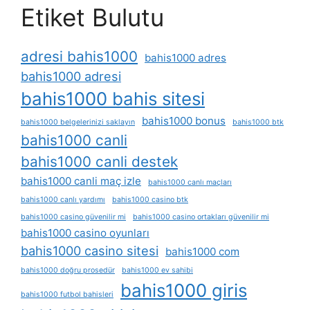
Etiket Bulutu
adresi bahis1000
bahis1000 adres
bahis1000 adresi
bahis1000 bahis sitesi
bahis1000 bonus
bahis1000 belgelerinizi saklayın
bahis1000 btk
bahis1000 canli
bahis1000 canli destek
bahis1000 canli maç izle
bahis1000 canlı maçları
bahis1000 canlı yardımı
bahis1000 casino btk
bahis1000 casino güvenilir mi
bahis1000 casino ortakları güvenilir mi
bahis1000 casino oyunları
bahis1000 casino sitesi
bahis1000 com
bahis1000 doğru prosedür
bahis1000 ev sahibi
bahis1000 giris
bahis1000 futbol bahisleri