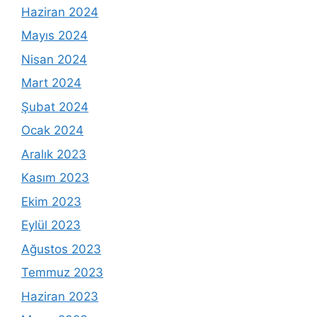
Haziran 2024
Mayıs 2024
Nisan 2024
Mart 2024
Şubat 2024
Ocak 2024
Aralık 2023
Kasım 2023
Ekim 2023
Eylül 2023
Ağustos 2023
Temmuz 2023
Haziran 2023