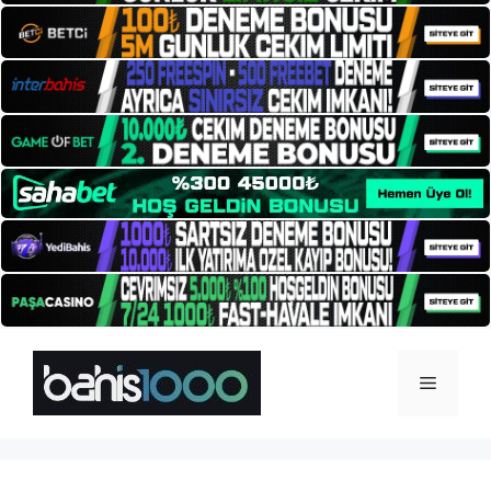
İçeriğe
atla
Menü