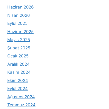
Haziran 2026
Nisan 2026
Eylül 2025
Haziran 2025
Mayıs 2025
Şubat 2025
Ocak 2025
Aralık 2024
Kasım 2024
Ekim 2024
Eylül 2024
Ağustos 2024
Temmuz 2024