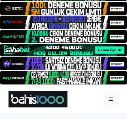
İçeriğe
atla
Menü