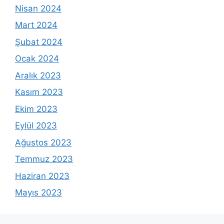
Nisan 2024
Mart 2024
Şubat 2024
Ocak 2024
Aralık 2023
Kasım 2023
Ekim 2023
Eylül 2023
Ağustos 2023
Temmuz 2023
Haziran 2023
Mayıs 2023