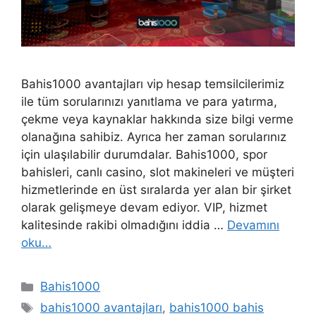
Bahis1000 avantajları vip hesap temsilcilerimiz
ile tüm sorularınızı yanıtlama ve para yatırma,
çekme veya kaynaklar hakkında size bilgi verme
olanağına sahibiz. Ayrıca her zaman sorularınız
için ulaşılabilir durumdalar. Bahis1000, spor
bahisleri, canlı casino, slot makineleri ve müşteri
hizmetlerinde en üst sıralarda yer alan bir şirket
olarak gelişmeye devam ediyor. VIP, hizmet
kalitesinde rakibi olmadığını iddia …
Devamını
oku…
Kategoriler
Bahis1000
Etiketler
bahis1000 avantajları
,
bahis1000 bahis