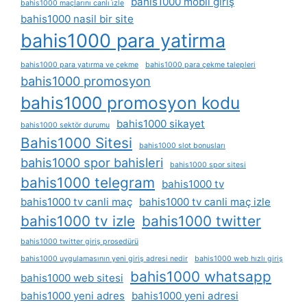
bahis1000 mobil giriş
bahis1000 maçlarını canlı i̇zle
bahis1000 nasil bir site
bahis1000 para yatirma
bahis1000 para yatırma ve çekme
bahis1000 para çekme talepleri
bahis1000 promosyon
bahis1000 promosyon kodu
bahis1000 sikayet
bahis1000 sektör durumu
Bahis1000 Sitesi
bahis1000 slot bonusları
bahis1000 spor bahisleri
bahis1000 spor sitesi
bahis1000 telegram
bahis1000 tv
bahis1000 tv canli maç
bahis1000 tv canli maç izle
bahis1000 tv izle
bahis1000 twitter
bahis1000 twitter giriş prosedürü
bahis1000 uygulamasının yeni giriş adresi nedir
bahis1000 web hızlı giriş
bahis1000 whatsapp
bahis1000 web sitesi
bahis1000 yeni adres
bahis1000 yeni adresi