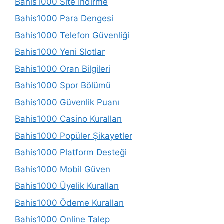
Bahis1000 Site İndirme
Bahis1000 Para Dengesi
Bahis1000 Telefon Güvenliği
Bahis1000 Yeni Slotlar
Bahis1000 Oran Bilgileri
Bahis1000 Spor Bölümü
Bahis1000 Güvenlik Puanı
Bahis1000 Casino Kuralları
Bahis1000 Popüler Şikayetler
Bahis1000 Platform Desteği
Bahis1000 Mobil Güven
Bahis1000 Üyelik Kuralları
Bahis1000 Ödeme Kuralları
Bahis1000 Online Talep