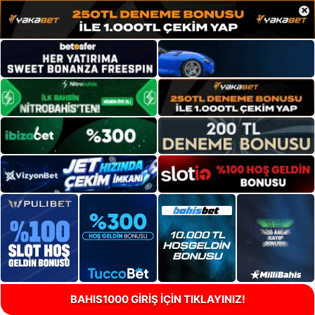
×
BAHIS1000 GİRİŞ İÇİN TIKLAYINIZ!