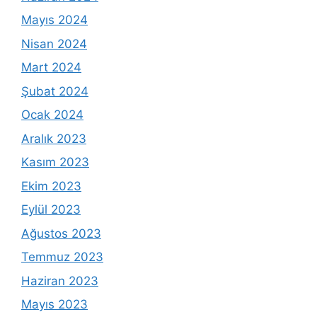
Mayıs 2024
Nisan 2024
Mart 2024
Şubat 2024
Ocak 2024
Aralık 2023
Kasım 2023
Ekim 2023
Eylül 2023
Ağustos 2023
Temmuz 2023
Haziran 2023
Mayıs 2023