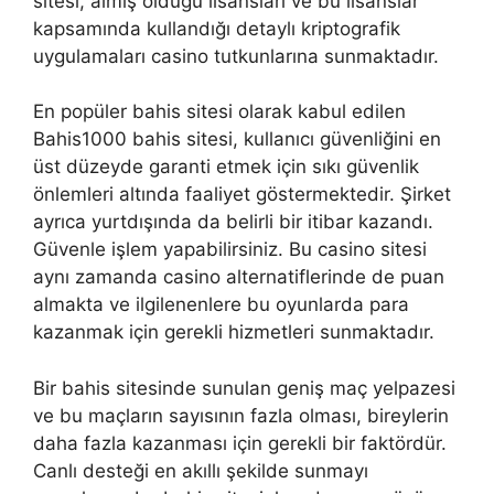
sitesi, almış olduğu lisansları ve bu lisanslar
kapsamında kullandığı detaylı kriptografik
uygulamaları casino tutkunlarına sunmaktadır.
En popüler bahis sitesi olarak kabul edilen
Bahis1000 bahis sitesi, kullanıcı güvenliğini en
üst düzeyde garanti etmek için sıkı güvenlik
önlemleri altında faaliyet göstermektedir. Şirket
ayrıca yurtdışında da belirli bir itibar kazandı.
Güvenle işlem yapabilirsiniz. Bu casino sitesi
aynı zamanda casino alternatiflerinde de puan
almakta ve ilgilenenlere bu oyunlarda para
kazanmak için gerekli hizmetleri sunmaktadır.
Bir bahis sitesinde sunulan geniş maç yelpazesi
ve bu maçların sayısının fazla olması, bireylerin
daha fazla kazanması için gerekli bir faktördür.
Canlı desteği en akıllı şekilde sunmayı