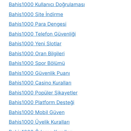
Bahis1000 Kullanıcı Doğrulaması
Bahis1000 Site İndirme
Bahis1000 Para Dengesi
Bahis1000 Telefon Güvenliği
Bahis1000 Yeni Slotlar
Bahis1000 Oran Bilgileri
Bahis1000 Spor Bölümü
Bahis1000 Güvenlik Puanı
Bahis1000 Casino Kuralları
Bahis1000 Popüler Şikayetler
Bahis1000 Platform Desteği
Bahis1000 Mobil Güven
Bahis1000 Üyelik Kuralları