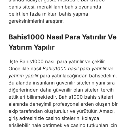
bahis sitesi, meraklıların bahis oyununda
belirtilen fazla miktarı bahis yapma
gereksinimlerini araştırır.
Bahis1000 Nasıl Para Yatırılır Ve
Yatırım Yapılır
İşte Bahis1000 nasıl para yatırılır ve çekilir.
Öncelikle nasıl
Bahis1000 nasıl para yatırılır ve
yatırım yapılır
para yatırılacağından bahsedelim.
Bu alanda insanların güvenilir sitelerin yanı sıra
diğerlerinden daha güvenilir olan siteleri tercih
ettikleri bilinmektedir. Bahis1000 bahis siteleri
alanında deneyimli profesyonellerden oluşan bir
ekip tarafından oluşturulur ve yürütülür. Amacı,
giriş adresinizle casino sitelerini kolayca
erişilebilir hale getirmek ve casino tutkunları için