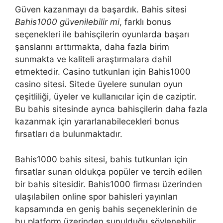
Güven kazanmayı da başardık. Bahis sitesi
Bahis1000 güvenilebilir mi
, farklı bonus
seçenekleri ile bahisçilerin oyunlarda başarı
şanslarını arttırmakta, daha fazla birim
sunmakta ve kaliteli araştırmalara dahil
etmektedir. Casino tutkunları için Bahis1000
casino sitesi. Sitede üyelere sunulan oyun
çeşitliliği, üyeler ve kullanıcılar için de caziptir.
Bu bahis sitesinde ayrıca bahisçilerin daha fazla
kazanmak için yararlanabilecekleri bonus
fırsatları da bulunmaktadır.
Bahis1000 bahis sitesi, bahis tutkunları için
fırsatlar sunan oldukça popüler ve tercih edilen
bir bahis sitesidir. Bahis1000 firması üzerinden
ulaşılabilen online spor bahisleri yayınları
kapsamında en geniş bahis seçeneklerinin de
bu platform üzerinden sunulduğu söylenebilir.