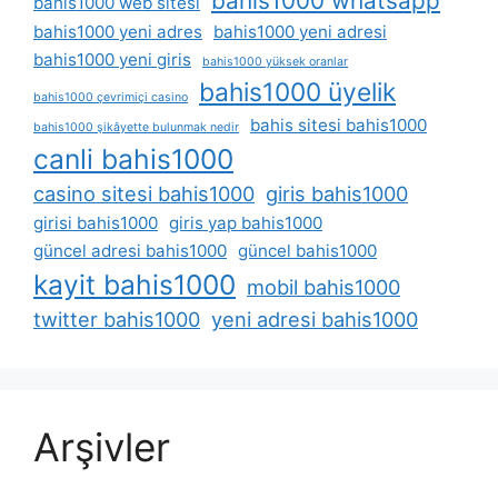
bahis1000 whatsapp
bahis1000 web sitesi
bahis1000 yeni adres
bahis1000 yeni adresi
bahis1000 yeni giris
bahis1000 yüksek oranlar
bahis1000 üyelik
bahis1000 çevrimiçi casino
bahis sitesi bahis1000
bahis1000 şikâyette bulunmak nedir
canli bahis1000
casino sitesi bahis1000
giris bahis1000
girisi bahis1000
giris yap bahis1000
güncel adresi bahis1000
güncel bahis1000
kayit bahis1000
mobil bahis1000
twitter bahis1000
yeni adresi bahis1000
Arşivler