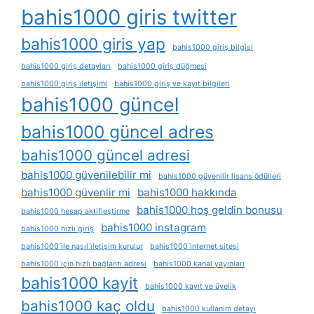
bahis1000 giris twitter
bahis1000 giris yap
bahis1000 giriş bilgisi
bahis1000 giriş detayları
bahis1000 giriş düğmesi
bahis1000 giriş i̇letişimi
bahis1000 giriş ve kayıt bilgileri
bahis1000 güncel
bahis1000 güncel adres
bahis1000 güncel adresi
bahis1000 güvenilebilir mi
bahis1000 güvenilir lisans ödülleri
bahis1000 güvenlir mi
bahis1000 hakkında
bahis1000 hoş geldin bonusu
bahis1000 hesap aktifleştirme
bahis1000 instagram
bahis1000 hızlı giriş
bahis1000 i̇le nasıl i̇letişim kurulur
bahis1000 i̇nternet sitesi
bahis1000 i̇çin hızlı bağlantı adresi
bahis1000 kanal yayınları
bahis1000 kayit
bahis1000 kayıt ve üyelik
bahis1000 kaç oldu
bahis1000 kullanım detayı