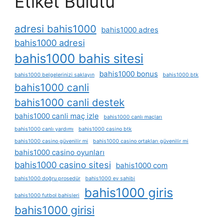
Etiket Bulutu
adresi bahis1000
bahis1000 adres
bahis1000 adresi
bahis1000 bahis sitesi
bahis1000 bonus
bahis1000 belgelerinizi saklayın
bahis1000 btk
bahis1000 canli
bahis1000 canli destek
bahis1000 canli maç izle
bahis1000 canlı maçları
bahis1000 canlı yardımı
bahis1000 casino btk
bahis1000 casino güvenilir mi
bahis1000 casino ortakları güvenilir mi
bahis1000 casino oyunları
bahis1000 casino sitesi
bahis1000 com
bahis1000 doğru prosedür
bahis1000 ev sahibi
bahis1000 giris
bahis1000 futbol bahisleri
bahis1000 girisi