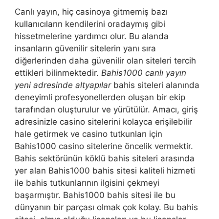
Canlı yayın, hiç casinoya gitmemiş bazı
kullanıcıların kendilerini oradaymış gibi
hissetmelerine yardımcı olur. Bu alanda
insanların güvenilir sitelerin yanı sıra
diğerlerinden daha güvenilir olan siteleri tercih
ettikleri bilinmektedir.
Bahis1000 canlı yayın
yeni adresinde altyapılar
bahis siteleri alanında
deneyimli profesyonellerden oluşan bir ekip
tarafından oluşturulur ve yürütülür. Amacı, giriş
adresinizle casino sitelerini kolayca erişilebilir
hale getirmek ve casino tutkunları için
Bahis1000 casino sitelerine öncelik vermektir.
Bahis sektörünün köklü bahis siteleri arasında
yer alan Bahis1000 bahis sitesi kaliteli hizmeti
ile bahis tutkunlarının ilgisini çekmeyi
başarmıştır. Bahis1000 bahis sitesi ile bu
dünyanın bir parçası olmak çok kolay. Bu bahis