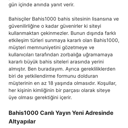
gün içinde anında yanıt verir.
Bahisçiler Bahis1000 bahis sitesinin lisansına ve
güvenilirliğine o kadar güvenirler ki siteyi
kullanmaktan çekinmezler. Bunun dışında farklı
etkileşim türleri sunmaya kararlı olan Bahis1000,
müşteri memnuniyetini gözetmeye ve
kullanıcıları tarafından zorbalığa uğramamaya
kararlı büyük bahis siteleri arasında yerini
almıştır. Ben buradayım. Ayrıca gerekliliklerden
biri de yetkilendirme formunu dolduran
müşterinin en az 18 yaşında olmasıdır. Koşullar,
her kişinin kimliğinin bir parçası olarak siteye
üye olması gerektiğini içerir.
Bahis1000 Canlı Yayın Yeni Adresinde
Altyapılar