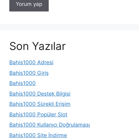
Son Yazılar
Bahis1000 Adresi
Bahis1000 Giriş
Bahis1000
Bahis1000 Destek Bilgisi
Bahis1000 Sürekli Erişim
Bahis1000 Popüler Slot
Bahis1000 Kullanıcı Doğrulaması
Bahis1000 Site İndirme