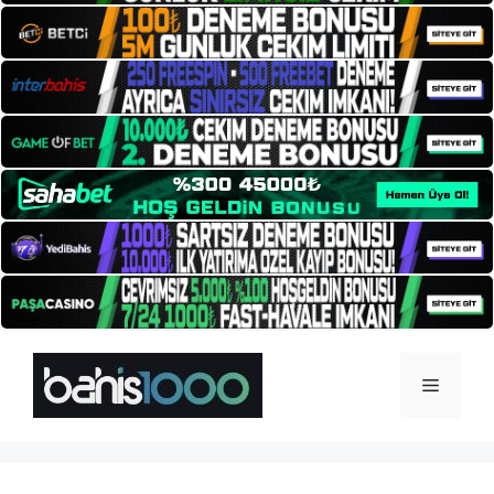
İçeriğe
atla
Menü