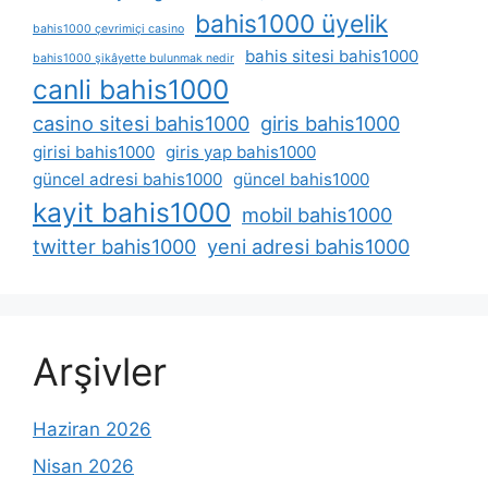
bahis1000 üyelik
bahis1000 çevrimiçi casino
bahis sitesi bahis1000
bahis1000 şikâyette bulunmak nedir
canli bahis1000
casino sitesi bahis1000
giris bahis1000
girisi bahis1000
giris yap bahis1000
güncel adresi bahis1000
güncel bahis1000
kayit bahis1000
mobil bahis1000
twitter bahis1000
yeni adresi bahis1000
Arşivler
Haziran 2026
Nisan 2026