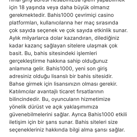
için 18 yaşında veya daha büyük olmanız
gerekmektedir. Bahis1000 çevrimiçi casino
platformları, kullanıcılarına her maç sırasında
çok sayıda seçenek ve çok sayıda etkinlik sunar.
Aylık milyarlarca dolar kazandıran, dilediğiniz
kadar kazanç sağlayan sitelere ulaşmak çok
basit. Bu, bahis sitesindeki işlemleri
gerçekleştirme hakkına sahip olduğunuz
anlamına gelir. Bahis1000, yeni son giriş
adresiniz olduğu lisanslı bir bahis sitesidir.
Bahse girmek için lisansınızın olması gerekir.
Katılımcılar avantajlı ticaret fırsatlarının
bilincindedir. Bu, oyuncuların hizmetimize
yönelik dürüst ve açık yaklaşımımıza
güvenebilmelerini sağlar. Ayrıca Bahis1000 etkili
iletişim için bir şans sunar. Bahis siteleri size
seçenekleriniz hakkında bilgi alma şansı sağlar.