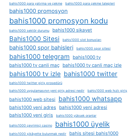
bahis1000 para yatırma ve çekme
bahis1000 para çekme talepleri
bahis1000 promosyon
bahis1000 promosyon kodu
bahis1000 sikayet
bahis1000 sektör durumu
Bahis1000 Sitesi
bahis1000 slot bonusları
bahis1000 spor bahisleri
bahis1000 spor sitesi
bahis1000 telegram
bahis1000 tv
bahis1000 tv canli maç
bahis1000 tv canli maç izle
bahis1000 tv izle
bahis1000 twitter
bahis1000 twitter giriş prosedürü
bahis1000 uygulamasının yeni giriş adresi nedir
bahis1000 web hızlı giriş
bahis1000 whatsapp
bahis1000 web sitesi
bahis1000 yeni adres
bahis1000 yeni adresi
bahis1000 yeni giris
bahis1000 yüksek oranlar
bahis1000 üyelik
bahis1000 çevrimiçi casino
bahis sitesi bahis1000
bahis1000 şikâyette bulunmak nedir