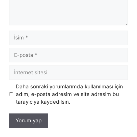
İsim
E-
posta
İnternet
sitesi
Daha sonraki yorumlarımda kullanılması için
adım, e-posta adresim ve site adresim bu
tarayıcıya kaydedilsin.