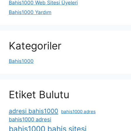
Bahis1000 Web Sitesi Üyeleri
Bahis1000 Yardım
Kategoriler
Bahis1000
Etiket Bulutu
adresi bahis1000
bahis1000 adres
bahis1000 adresi
bahis1000 bahis sitesi