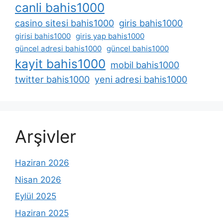
canli bahis1000
casino sitesi bahis1000
giris bahis1000
girisi bahis1000
giris yap bahis1000
güncel adresi bahis1000
güncel bahis1000
kayit bahis1000
mobil bahis1000
twitter bahis1000
yeni adresi bahis1000
Arşivler
Haziran 2026
Nisan 2026
Eylül 2025
Haziran 2025