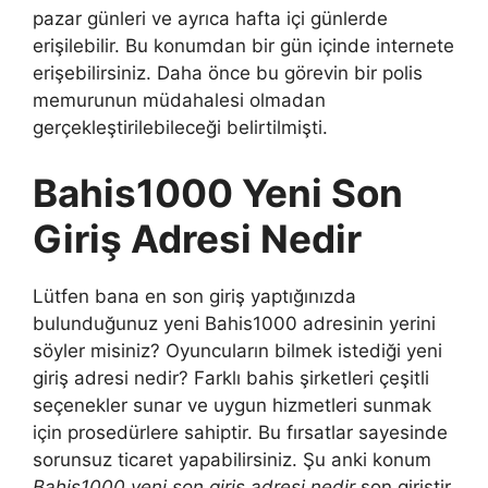
pazar günleri ve ayrıca hafta içi günlerde
erişilebilir. Bu konumdan bir gün içinde internete
erişebilirsiniz. Daha önce bu görevin bir polis
memurunun müdahalesi olmadan
gerçekleştirilebileceği belirtilmişti.
Bahis1000 Yeni Son
Giriş Adresi Nedir
Lütfen bana en son giriş yaptığınızda
bulunduğunuz yeni Bahis1000 adresinin yerini
söyler misiniz? Oyuncuların bilmek istediği yeni
giriş adresi nedir? Farklı bahis şirketleri çeşitli
seçenekler sunar ve uygun hizmetleri sunmak
için prosedürlere sahiptir. Bu fırsatlar sayesinde
sorunsuz ticaret yapabilirsiniz. Şu anki konum
Bahis1000 yeni son giriş adresi nedir
son giriştir.