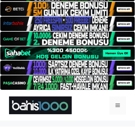
İçeriğe
atla
Menü