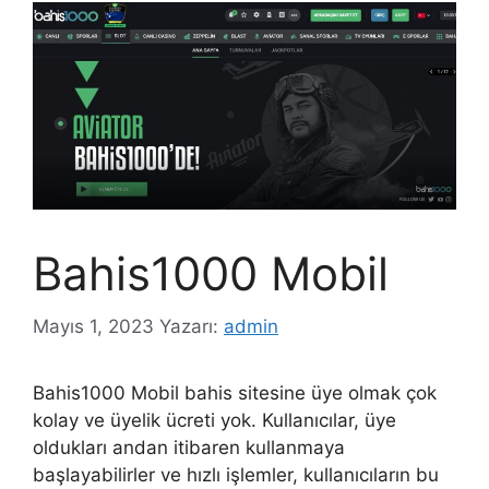
Bahis1000 Mobil
Mayıs 1, 2023
Yazarı:
admin
Bahis1000 Mobil bahis sitesine üye olmak çok
kolay ve üyelik ücreti yok. Kullanıcılar, üye
oldukları andan itibaren kullanmaya
başlayabilirler ve hızlı işlemler, kullanıcıların bu