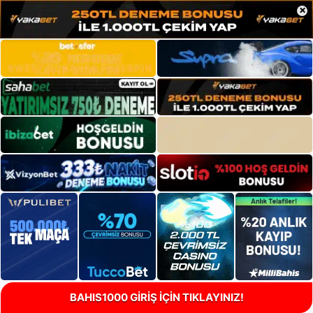
×
BAHIS1000 GİRİŞ İÇİN TIKLAYINIZ!