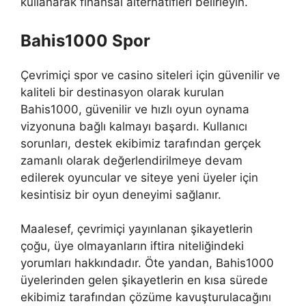
kullanarak finansal alternatifleri belirleyin.
Bahis1000 Spor
Çevrimiçi spor ve casino siteleri için güvenilir ve
kaliteli bir destinasyon olarak kurulan
Bahis1000, güvenilir ve hızlı oyun oynama
vizyonuna bağlı kalmayı başardı. Kullanıcı
sorunları, destek ekibimiz tarafından gerçek
zamanlı olarak değerlendirilmeye devam
edilerek oyuncular ve siteye yeni üyeler için
kesintisiz bir oyun deneyimi sağlanır.
Maalesef, çevrimiçi yayınlanan şikayetlerin
çoğu, üye olmayanların iftira niteliğindeki
yorumları hakkındadır. Öte yandan, Bahis1000
üyelerinden gelen şikayetlerin en kısa sürede
ekibimiz tarafından çözüme kavuşturulacağını