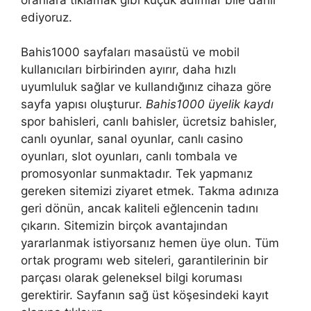
ediyoruz.
Bahis1000 sayfaları masaüstü ve mobil
kullanıcıları birbirinden ayırır, daha hızlı
uyumluluk sağlar ve kullandığınız cihaza göre
sayfa yapısı oluşturur.
Bahis1000 üyelik kaydı
spor bahisleri, canlı bahisler, ücretsiz bahisler,
canlı oyunlar, sanal oyunlar, canlı casino
oyunları, slot oyunları, canlı tombala ve
promosyonlar sunmaktadır. Tek yapmanız
gereken sitemizi ziyaret etmek. Takma adınıza
geri dönün, ancak kaliteli eğlencenin tadını
çıkarın. Sitemizin birçok avantajından
yararlanmak istiyorsanız hemen üye olun. Tüm
ortak programı web siteleri, garantilerinin bir
parçası olarak geleneksel bilgi koruması
gerektirir. Sayfanın sağ üst köşesindeki kayıt