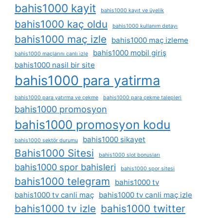
bahis1000 kayit
bahis1000 kayıt ve üyelik
bahis1000 kaç oldu
bahis1000 kullanım detayı
bahis1000 maç izle
bahis1000 maç izleme
bahis1000 mobil giriş
bahis1000 maçlarını canlı i̇zle
bahis1000 nasil bir site
bahis1000 para yatirma
bahis1000 para yatırma ve çekme
bahis1000 para çekme talepleri
bahis1000 promosyon
bahis1000 promosyon kodu
bahis1000 sikayet
bahis1000 sektör durumu
Bahis1000 Sitesi
bahis1000 slot bonusları
bahis1000 spor bahisleri
bahis1000 spor sitesi
bahis1000 telegram
bahis1000 tv
bahis1000 tv canli maç
bahis1000 tv canli maç izle
bahis1000 tv izle
bahis1000 twitter