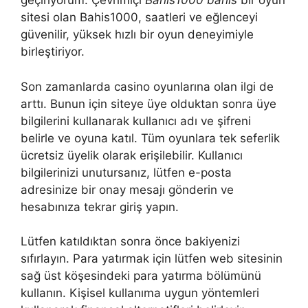
geçiriyorum. Çevrimiçi
Bahis1000 bahis
bir oyun
sitesi olan Bahis1000, saatleri ve eğlenceyi
güvenilir, yüksek hızlı bir oyun deneyimiyle
birleştiriyor.
Son zamanlarda casino oyunlarına olan ilgi de
arttı. Bunun için siteye üye olduktan sonra üye
bilgilerini kullanarak kullanıcı adı ve şifreni
belirle ve oyuna katıl. Tüm oyunlara tek seferlik
ücretsiz üyelik olarak erişilebilir. Kullanıcı
bilgilerinizi unutursanız, lütfen e-posta
adresinize bir onay mesajı gönderin ve
hesabınıza tekrar giriş yapın.
Lütfen katıldıktan sonra önce bakiyenizi
sıfırlayın. Para yatırmak için lütfen web sitesinin
sağ üst köşesindeki para yatırma bölümünü
kullanın. Kişisel kullanıma uygun yöntemleri