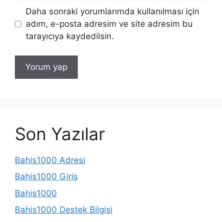
Daha sonraki yorumlarımda kullanılması için
adım, e-posta adresim ve site adresim bu
tarayıcıya kaydedilsin.
Son Yazılar
Bahis1000 Adresi
Bahis1000 Giriş
Bahis1000
Bahis1000 Destek Bilgisi