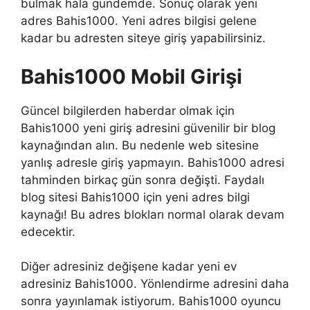
bulmak hala gündemde. Sonuç olarak yeni
adres Bahis1000. Yeni adres bilgisi gelene
kadar bu adresten siteye giriş yapabilirsiniz.
Bahis1000 Mobil Girişi
Güncel bilgilerden haberdar olmak için
Bahis1000 yeni giriş adresini güvenilir bir blog
kaynağından alın. Bu nedenle web sitesine
yanlış adresle giriş yapmayın. Bahis1000 adresi
tahminden birkaç gün sonra değişti. Faydalı
blog sitesi Bahis1000 için yeni adres bilgi
kaynağı! Bu adres blokları normal olarak devam
edecektir.
Diğer adresiniz değişene kadar yeni ev
adresiniz Bahis1000. Yönlendirme adresini daha
sonra yayınlamak istiyorum. Bahis1000 oyuncu