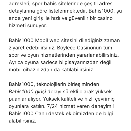
adresleri, spor bahis sitelerinde çeşitli adres
detaylarına göre listelenmektedir. Bahis1000, şu
anda yeni giriş ile hızlı ve güvenilir bir casino
hizmeti sunuyor.
Bahis1000 Mobil web sitesini dilediğiniz zaman
ziyaret edebilirsiniz. Böylece Casinonun tüm
spor ve oyun hizmetlerinden yararlanabilirsiniz.
Ayrıca oyuna sadece bilgisayarınızdan değil
mobil cihazınızdan da katılabilirsiniz.
Bahis1000, teknolojilerin birleşiminden
Bahis1000 girişi
dolayı sürekli olarak yüksek
puanlar alıyor. Yüksek kaliteli ve hızlı çevrimiçi
oyunlara katılın. 7/24 hizmet veren deneyimli
Bahis1000 Canlı destek ekibimizden de bilgi
alabilirsiniz.