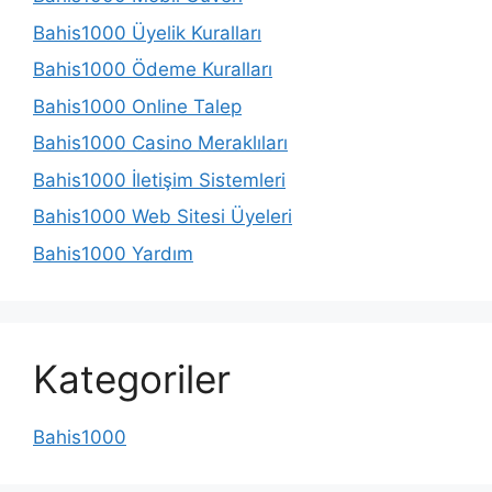
Bahis1000 Üyelik Kuralları
Bahis1000 Ödeme Kuralları
Bahis1000 Online Talep
Bahis1000 Casino Meraklıları
Bahis1000 İletişim Sistemleri
Bahis1000 Web Sitesi Üyeleri
Bahis1000 Yardım
Kategoriler
Bahis1000