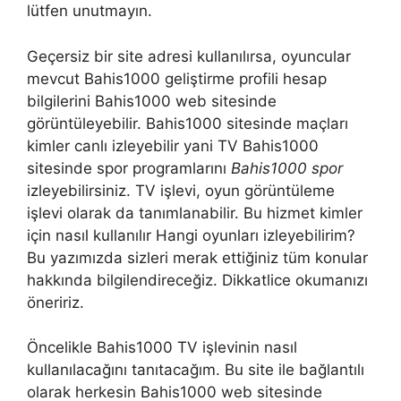
lütfen unutmayın.
Geçersiz bir site adresi kullanılırsa, oyuncular
mevcut Bahis1000 geliştirme profili hesap
bilgilerini Bahis1000 web sitesinde
görüntüleyebilir. Bahis1000 sitesinde maçları
kimler canlı izleyebilir yani TV Bahis1000
sitesinde spor programlarını
Bahis1000 spor
izleyebilirsiniz. TV işlevi, oyun görüntüleme
işlevi olarak da tanımlanabilir. Bu hizmet kimler
için nasıl kullanılır Hangi oyunları izleyebilirim?
Bu yazımızda sizleri merak ettiğiniz tüm konular
hakkında bilgilendireceğiz. Dikkatlice okumanızı
öneririz.
Öncelikle Bahis1000 TV işlevinin nasıl
kullanılacağını tanıtacağım. Bu site ile bağlantılı
olarak herkesin Bahis1000 web sitesinde