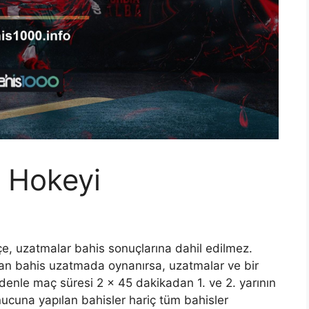
 Hokeyi
çe, uzatmalar bahis sonuçlarına dahil edilmez.
nan bahis uzatmada oynanırsa, uzatmalar ve bir
nedenle maç süresi 2 x 45 dakikadan 1. ve 2. yarının
ucuna yapılan bahisler hariç tüm bahisler