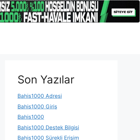
Son Yazılar
Bahis1000 Adresi
Bahis1000 Giriş
Bahis1000
Bahis1000 Destek Bilgisi
Bahis1000 Sürekli Erişim