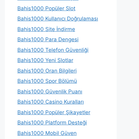
Bahis1000 Popüler Slot
Bahis1000 Kullanıcı Doğrulaması
Bahis1000 Site İndirme
Bahis1000 Para Dengesi
Bahis1000 Telefon Güvenliği
Bahis1000 Yeni Slotlar
Bahis1000 Oran Bilgileri
Bahis1000 Spor Bölümü
Bahis1000 Güvenlik Puanı
Bahis1000 Casino Kuralları
Bahis1000 Popüler Şikayetler
Bahis1000 Platform Desteği
Bahis1000 Mobil Güven