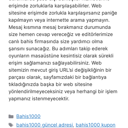
erişimde zorluklarla karşılaşabilirler. Web
sitesine erişimde zorlukla karşılaşırsanız paniğe
kapılmayın veya internette arama yapmayın.
Mesaj kısmına mesaj bırakmanız durumunda
size hemen cevap vereceğiz ve editörlerimize
canlı bahis firmasında size yardımcı olma
şansını sunacağız. Bu adımları takip ederek
oyunların masaüstüne kesintisiz olarak sürekli
erişim sağlamanızı sağlayabilirsiniz. Web
sitemizin mevcut giriş URL’si değişikliğinin bir
parçası olarak, sayfamızdaki bir bağlantıya
tıkladığınızda başka bir web sitesine
yönlendirilmeyeceksiniz veya herhangi bir işlem
yapmanız istenmeyecektir.
Kategoriler
Bahis1000
Etiketler
bahis1000 güncel adresi
,
bahis1000 kupon