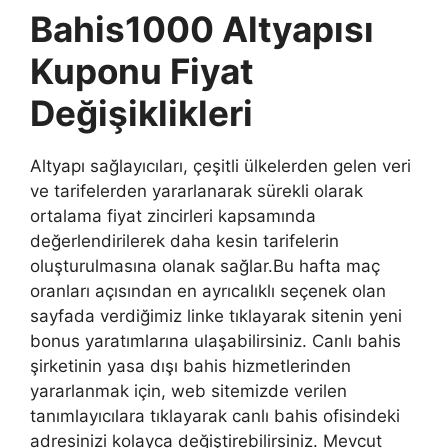
Bahis1000 Altyapısı
Kuponu Fiyat
Değişiklikleri
Altyapı sağlayıcıları, çeşitli ülkelerden gelen veri
ve tarifelerden yararlanarak sürekli olarak
ortalama fiyat zincirleri kapsamında
değerlendirilerek daha kesin tarifelerin
oluşturulmasına olanak sağlar.Bu hafta maç
oranları açısından en ayrıcalıklı seçenek olan
sayfada verdiğimiz linke tıklayarak sitenin yeni
bonus yaratımlarına ulaşabilirsiniz. Canlı bahis
şirketinin yasa dışı bahis hizmetlerinden
yararlanmak için, web sitemizde verilen
tanımlayıcılara tıklayarak canlı bahis ofisindeki
adresinizi kolayca değiştirebilirsiniz. Mevcut