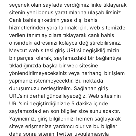
seçenek olan sayfada verdiğimiz linke tıklayarak
sitenin yeni bonus yaratımlarına ulaşabilirsiniz.
Canlı bahis şirketinin yasa dışı bahis
hizmetlerinden yararlanmak için, web sitemizde
verilen tanımlayıcılara tıklayarak canlı bahis
ofisindeki adresinizi kolayca değiştirebilirsiniz.
Mevcut web sitesi giriş URL’si değişikliğimizin
bir parçası olarak, sayfamızdaki bir bağlantıya
tıkladığınızda başka bir web sitesine
yönlendirilmeyeceksiniz veya herhangi bir işlem
yapmanız istenmeyecektir. Bu noktada
duruşumuzu netleştirelim. Sağlanan giriş
URL’sini derhal güncelleyeceğiz. Web sitesinin
URL’sini değiştirdiğinizde 5 dakika içinde
sayfamızdaki en son bilgiler size sunulacaktır.
Yayıncımız, giriş bilgilerinizi hemen sağlayarak
siteye erişmenize yardımcı olur ve bu bilgiler
daha sonra sitenin Twitter uygulamasıyla