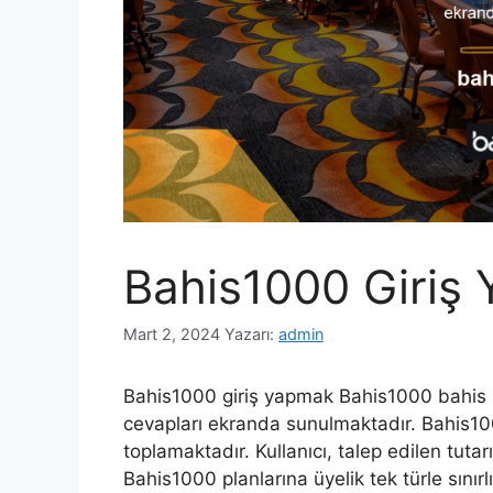
Bahis1000 Giriş
Mart 2, 2024
Yazarı:
admin
Bahis1000 giriş yapmak Bahis1000 bahis si
cevapları ekranda sunulmaktadır. Bahis100
toplamaktadır. Kullanıcı, talep edilen tutarı
Bahis1000 planlarına üyelik tek türle sınır