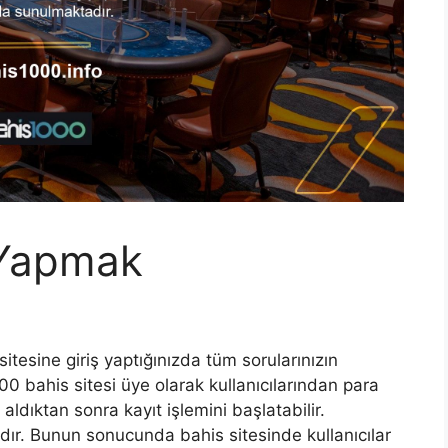
 Yapmak
tesine giriş yaptığınızda tüm sorularınızın
0 bahis sitesi üye olarak kullanıcılarından para
 aldıktan sonra kayıt işlemini başlatabilir.
lıdır. Bunun sonucunda bahis sitesinde kullanıcılar