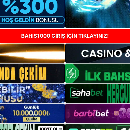
BAHIS1000 GİRİŞ İÇİN TIKLAYINIZ!